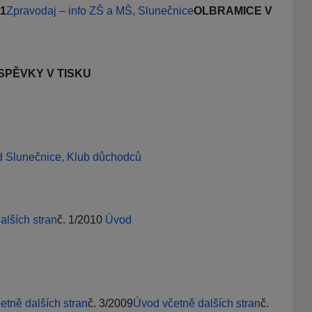
11
Zpravodaj – info
ZŠ a MŠ, Slunečnice
OLBRAMICE V
SPĚVKY V TISKU
d
Slunečnice, Klub důchodců
alších stran
č. 1/2010
Úvod
etně dalších stran
č. 3/2009
Úvod včetně dalších stran
č.