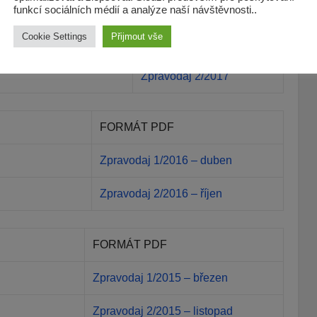
FORMÁT PDF
funkcí sociálních médií a analýze naší návštěvnosti..
Cookie Settings
Přijmout vše
Zpravodaj 1/2017
Zpravodaj 2/2017
FORMÁT PDF
Zpravodaj 1/2016 – duben
Zpravodaj 2/2016 – říjen
FORMÁT PDF
Zpravodaj 1/2015 – březen
Zpravodaj 2/2015 – listopad