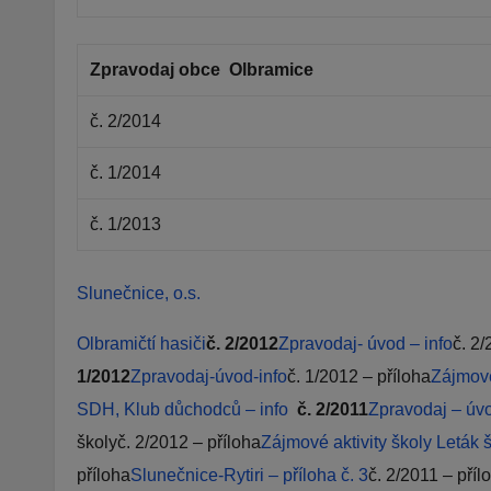
Zpravodaj obce Olbramice
č. 2/2014
č. 1/2014
č. 1/2013
Slunečnice, o.s.
Olbramičtí hasiči
č. 2/2012
Zpravodaj- úvod – info
č. 2/
1/2012
Zpravodaj-úvod-info
č. 1/2012 – příloha
Zájmové
SDH, Klub důchodců – info
č. 2/2011
Zpravodaj – úvo
školyč. 2/2012 – příloha
Zájmové aktivity školy
Leták 
příloha
Slunečnice-Rytiri – příloha č. 3
č. 2/2011 – příl