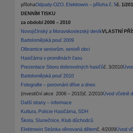
příloha
Odpady-OZO, Elektrowin – příloha č. 5
č. 1/20
DENNÍM TISKU
za období 2006 – 2010
Novojičínský a Moravskoslezský deník
VLASTNÍ PŘÍ
Bartolomějská pouť 2009
Olbramice seniorům, senioři obci
Hasičárna v proměnách času
Prezentace Sboru dobrovolných hasičů
č. 3/2010
Úvo
Bartolomějská pouť 2010
Fotografie – porovnání dříve a dnes
(investiční akce 2006 – 2010)č. 2/2010
Úvod včetně d
Další strany – informace
Kultura, Policie
Hasičárna, SDH
Škola, Slunečnice, Klub důchodců
Elektrowin
Stránka věnovaná dětem
č. 4/2009
Úvod vč