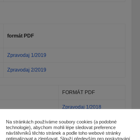
formát PDF
Zpravodaj 1/2019
Zpravodaj 2/2019
FORMÁT PDF
Zpravodaj 1/2018
Zpravodaj 2/2018
Na stránkách používáme soubory cookies (a podobné
technologie), abychom mohli lépe sledovat preference
návštěvníků těchto stránek a podle toho webové stránky
optimalizovat a zlepšovat. Slouží především pro poskytování