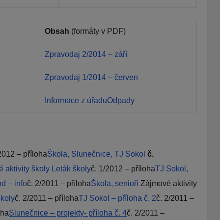
Obsah
(formáty v PDF)
Zpravodaj 2/2014 – září
Zpravodaj 1/2014 – červen
Informace z úřadu
Odpady
2012 – příloha
Škola, Slunečnice, TJ Sokol
č.
 aktivity školy
Leták školy
č. 1/2012 – příloha
TJ Sokol,
d – info
č. 2/2011 – příloha
Škola, senioři
Zájmové aktivity
školy
č. 2/2011 – příloha
TJ Sokol – příloha č. 2
č. 2/2011 –
oha
Slunečnice – projekty- příloha č. 4
č. 2/2011 –