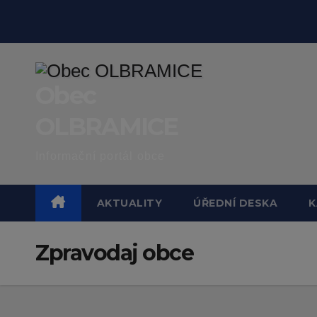
Skip
to
content
Obec
OLBRAMICE
Informační portál obce
AKTUALITY
ÚŘEDNÍ DESKA
K
Zpravodaj obce