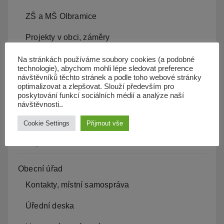
ZŠ a MŠ Olbramice
Projekty v obci, záměry
Kam s odpadem
Na stránkách používáme soubory cookies (a podobné
technologie), abychom mohli lépe sledovat preference
návštěvníků těchto stránek a podle toho webové stránky
Kanalizace
optimalizovat a zlepšovat. Slouží především pro
poskytování funkcí sociálních médií a analýze naší
Územní plán
návštěvnosti..
Občan server
Cookie Settings
Přijmout vše
Dopravní obslužnost
Obecní úřad
Kontakty, místní samospráva
Úřední deska