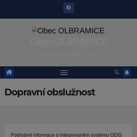
Skip
to
content
Obec OLBRAMICE
Informační portál obce
Dopravní obslužnost
Podrobné informace o integrovaném systému ODIS