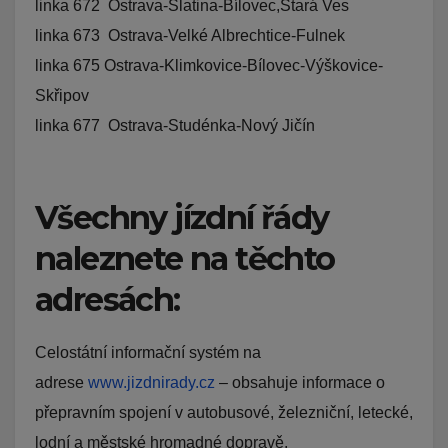
linka 672 Ostrava-Slatina-Bílovec,Stará Ves
linka 673 Ostrava-Velké Albrechtice-Fulnek
linka 675 Ostrava-Klimkovice-Bílovec-Výškovice-
Skřipov
linka 677 Ostrava-Studénka-Nový Jičín
Všechny jízdní řády
naleznete na těchto
adresách:
Celostátní informační systém na
adrese
www.jizdnirady.cz
– obsahuje informace o
přepravním spojení v autobusové, železniční, letecké,
lodní a městské hromadné dopravě.