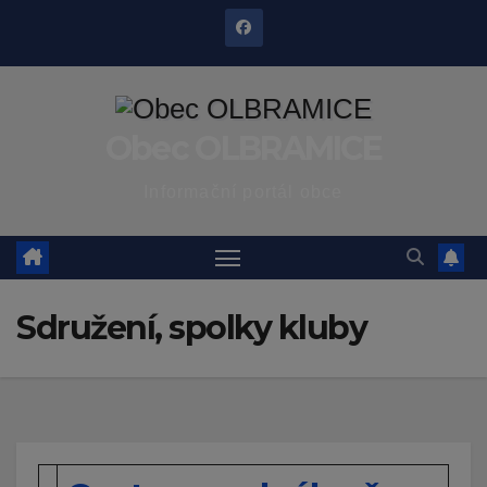
Skip
to
content
Obec OLBRAMICE
Informační portál obce
Sdružení, spolky kluby