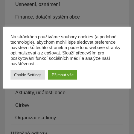
Usnesení, oznámení
Finance, dotační systém obce
Závazné vyhlášky, formuláře
Na stránkách používáme soubory cookies (a podobné
Povinné informace
technologie), abychom mohli lépe sledovat preference
návštěvníků těchto stránek a podle toho webové stránky
optimalizovat a zlepšovat. Slouží především pro
Czech POINT
poskytování funkcí sociálních médií a analýze naší
návštěvnosti..
Veřejné zakázky
Cookie Settings
Přijmout vše
Život v obci
Aktuality, události obce
Církev
Organizace a firmy
Užitečné odkazy