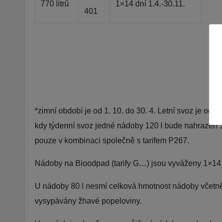
770 litrů
1×14 dní 1.4.-30.11.
401
*zimní období je od 1. 10. do 30. 4. Letní svoz je od 1
kdy týdenní svoz jedné nádoby 120 l bude nahrazen 
pouze v kombinaci společně s tarifem P267.
Nádoby na Bioodpad (tarify G…) jsou vyváženy 1×14 d
U nádoby 80 l nesmí celková hmotnost nádoby včetn
vysypávány žhavé popeloviny.