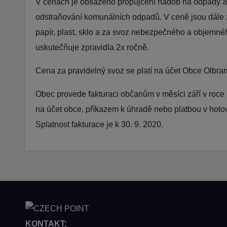
V cenách je obsaženo propůjčení nádob na odpady a je
odstraňování komunálních odpadů. V ceně jsou dále 
papír, plast, sklo a za svoz nebezpečného a objemné
uskutečňuje zpravidla 2x ročně.
Cena za pravidelný svoz se platí na účet Obce Olbra
Obec provede fakturaci občanům v měsíci září v roc
na účet obce, příkazem k úhradě nebo platbou v hoto
Splatnost fakturace je k 30. 9. 2020
.
KONTAKT: