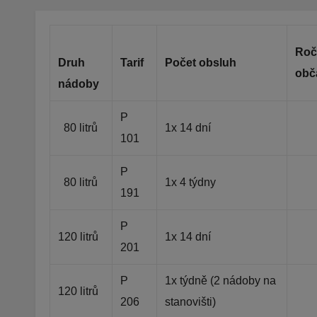
Roč
Druh
Tarif
Počet obsluh
obč
nádoby
P
80 litrů
1x 14 dní
101
P
80 litrů
1x 4 týdny
191
P
120 litrů
1x 14 dní
201
P
1x týdně (2 nádoby na
120 litrů
206
stanovišti)