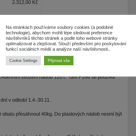
2.312,00 Kč
Na stránkách používáme soubory cookies (a podobné
technologie), abychom mohli lépe sledovat preference
návštěvníků těchto stránek a podle toho webové stránky
optimalizovat a zlepšovat. Slouží především pro poskytování
funkcí sociálních médií a analýze naší návštěvnosti..
Cookie Settings
Přijmout vše
. 5. do 30. 9. Tarify P206 a P266 jsou použity v případech,
14denním svozem nádob 120 l. Tarif P266 se používá
ní v odbobí 1.4.-30.11.
ě obalu přesáhnout 40kg. Do plastových nádob nesmí být