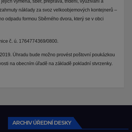
jich výměna, sběr, přeprava, třídění, využívání a
zahrnuty náklady za svoz velkoobjemových kontejnerů –
ho odpadu formou Sběrného dvora, který se v obci
mice č. ú. 1764774369/0800.
e 2019. Úhradu bude možno provést poštovní poukázkou
vosti na obecním úřadě na základě pokladní stvrzenky.
ARCHIV ÚŘEDNÍ DESKY