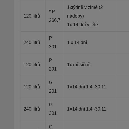
1xtýdně v zimě (2
* P
120 litrů
nádoby)
266,7
1x 14 dní v létě
P
240 litrů
1 x 14 dní
301
P
120 litrů
1x měsíčně
291
G
120 litrů
1×14 dní 1.4.-30.11.
201
G
240 litrů
1×14 dní 1.4.-30.11.
301
G