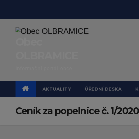
Skip
to
content
Obec
OLBRAMICE
Informační portál obce
AKTUALITY
ÚŘEDNÍ DESKA
K
Ceník za popelnice č. 1/2020