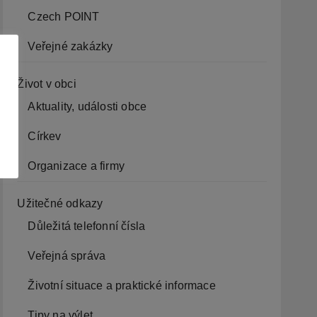
Czech POINT
Veřejné zakázky
Život v obci
Aktuality, události obce
Církev
Organizace a firmy
Užitečné odkazy
Důležitá telefonní čísla
Veřejná správa
Životní situace a praktické informace
Tipy na výlet