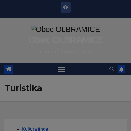
Skip
to
content
Obec OLBRAMICE
Informační portál obce
Turistika
Kultura jinde