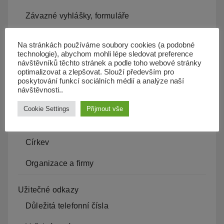
Závazné vyhlášky, formuláře
Povinné informace
Na stránkách používáme soubory cookies (a podobné
technologie), abychom mohli lépe sledovat preference
Czech POINT
návštěvníků těchto stránek a podle toho webové stránky
optimalizovat a zlepšovat. Slouží především pro
Veřejné zakázky
poskytování funkcí sociálních médií a analýze naší
návštěvnosti..
Život v obci
Cookie Settings
Přijmout vše
Aktuality, události obce
Církev
Organizace a firmy
Užitečné odkazy
Důležitá telefonní čísla