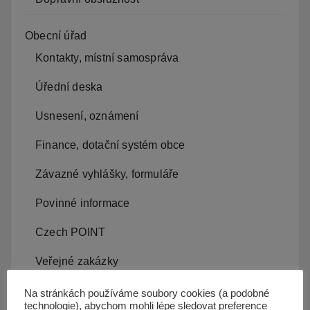
Obecní úřad
Kontakty, místní samospráva
Úřední deska
Usnesení, oznámení
Finance, dotační systém obce
Závazné vyhlášky, formuláře
Povinné informace
Czech POINT
Veřejné zakázky
Na stránkách používáme soubory cookies (a podobné
Život v obci
technologie), abychom mohli lépe sledovat preference