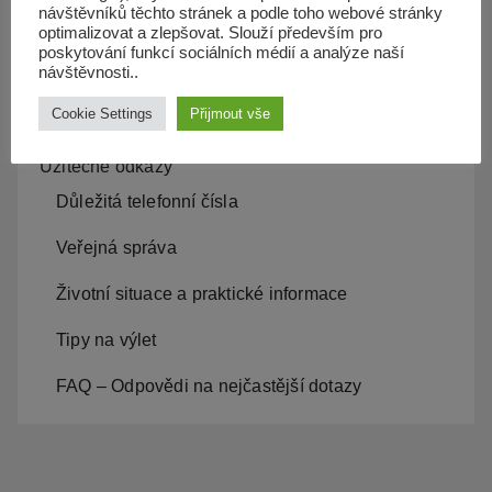
návštěvníků těchto stránek a podle toho webové stránky
Aktuality, události obce
optimalizovat a zlepšovat. Slouží především pro
poskytování funkcí sociálních médií a analýze naší
Církev
návštěvnosti..
Organizace a firmy
Cookie Settings
Přijmout vše
Užitečné odkazy
Důležitá telefonní čísla
Veřejná správa
Životní situace a praktické informace
Tipy na výlet
FAQ – Odpovědi na nejčastější dotazy