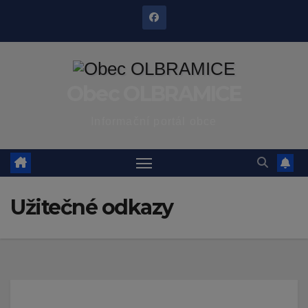
Skip
to
content
Obec OLBRAMICE
Informační portál obce
Užitečné odkazy