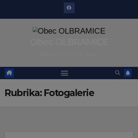
Skip
to
content
Obec OLBRAMICE
Informační portál obce
Rubrika:
Fotogalerie