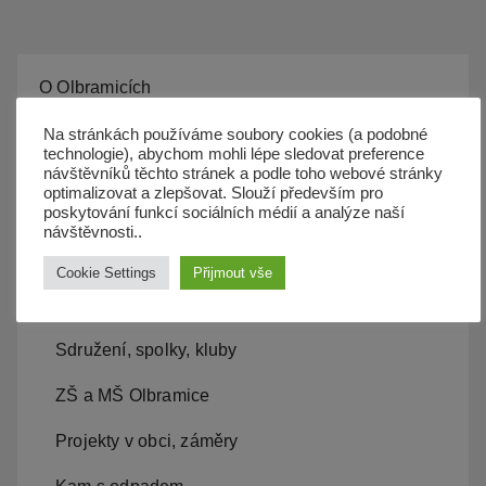
příspěvků
O Olbramicích
Základní údaje
Na stránkách používáme soubory cookies (a podobné
technologie), abychom mohli lépe sledovat preference
Knihovna a kulturní dům
návštěvníků těchto stránek a podle toho webové stránky
optimalizovat a zlepšovat. Slouží především pro
Ceníky pronájmů obecních budov
poskytování funkcí sociálních médií a analýze naší
návštěvnosti..
Kronika – historie obce
Cookie Settings
Přijmout vše
Zpravodaj obce
Sdružení, spolky, kluby
ZŠ a MŠ Olbramice
Projekty v obci, záměry