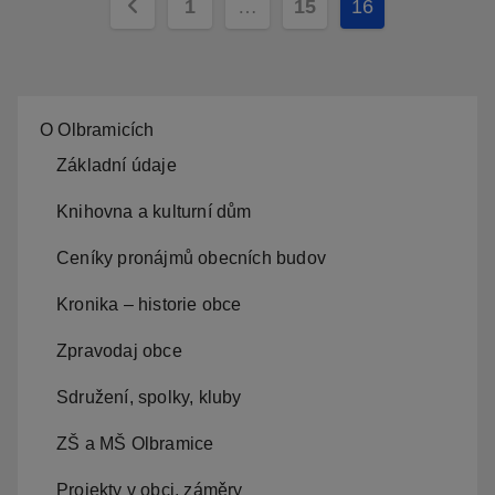
Stránkování
1
…
15
16
příspěvků
O Olbramicích
Základní údaje
Knihovna a kulturní dům
Ceníky pronájmů obecních budov
Kronika – historie obce
Zpravodaj obce
Sdružení, spolky, kluby
ZŠ a MŠ Olbramice
Projekty v obci, záměry