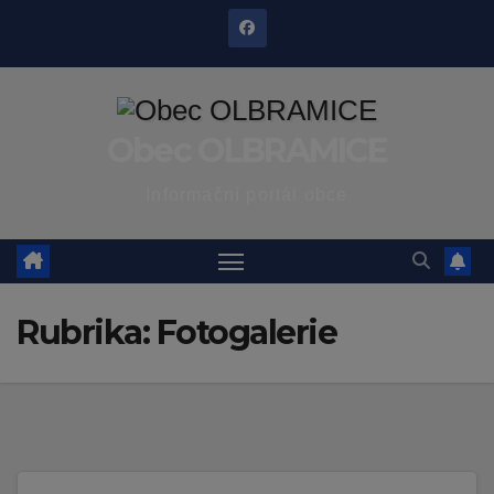
Skip
to
content
Obec OLBRAMICE
Informační portál obce
Rubrika:
Fotogalerie