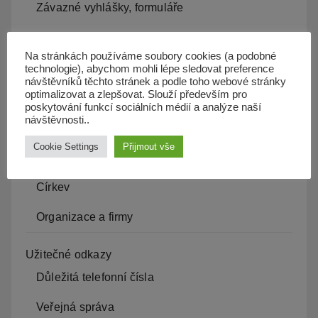
Závazné vyhlášky, formuláře
Povinné informace
Na stránkách používáme soubory cookies (a podobné
Czech POINT
technologie), abychom mohli lépe sledovat preference
návštěvníků těchto stránek a podle toho webové stránky
optimalizovat a zlepšovat. Slouží především pro
Veřejné zakázky
poskytování funkcí sociálních médií a analýze naší
návštěvnosti..
Život v obci
Cookie Settings
Přijmout vše
Aktuality, události obce
Církev
Organizace a firmy
Užitečné odkazy
Důležitá telefonní čísla
Veřejná správa