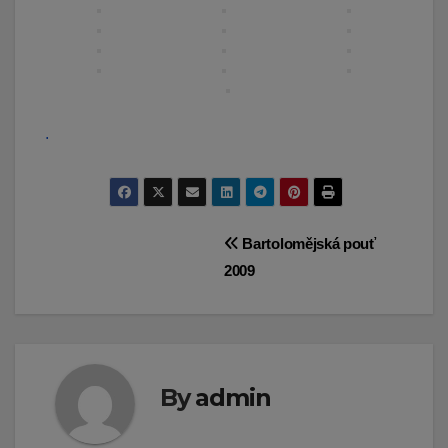
.
Navigace
Bartolomějská pouť
2009
pro
příspěvek
By
admin