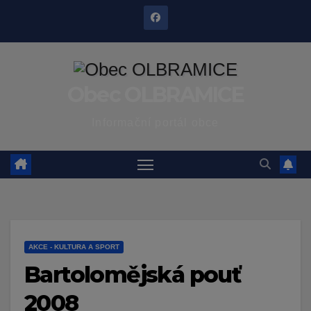
Skip
to
content
Obec OLBRAMICE
Informační portál obce
AKCE - KULTURA A SPORT
Bartolomějská pouť
2008