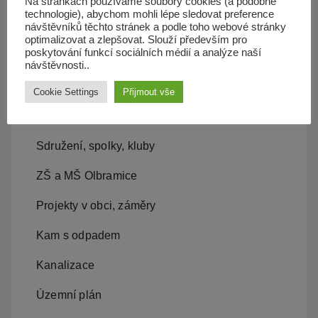
Na stránkách používáme soubory cookies (a podobné
technologie), abychom mohli lépe sledovat preference
Knihovna a kulturní dům
návštěvníků těchto stránek a podle toho webové stránky
optimalizovat a zlepšovat. Slouží především pro
poskytování funkcí sociálních médií a analýze naší
Ceníky pronájmů obecních budov
návštěvnosti..
Kronika – historie obce
Cookie Settings
Přijmout vše
Zpravodaj obce
Sdružení, spolky, kluby
ZŠ a MŠ Olbramice
Projekty v obci, záměry
Kam s odpadem
Kanalizace
Územní plán