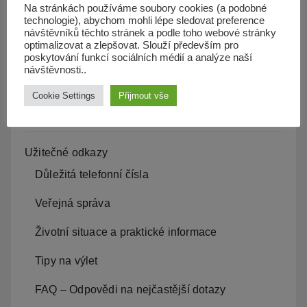
Veřejné zakázky
Na stránkách používáme soubory cookies (a podobné
technologie), abychom mohli lépe sledovat preference
návštěvníků těchto stránek a podle toho webové stránky
Život v obci
optimalizovat a zlepšovat. Slouží především pro
poskytování funkcí sociálních médií a analýze naší
Aktuality, události obce
návštěvnosti..
Církev
Cookie Settings
Přijmout vše
Organizace a firmy
Užitečné odkazy
Důležitá telefonní čísla
Veřejná správa
Životní situace a praktické informace
Tipy na výlet
FAQ – Odpovědi na nejčastější dotazy