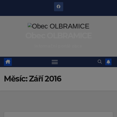
Skip
to
content
Obec OLBRAMICE
Informační portál obce
Měsíc:
Září 2016