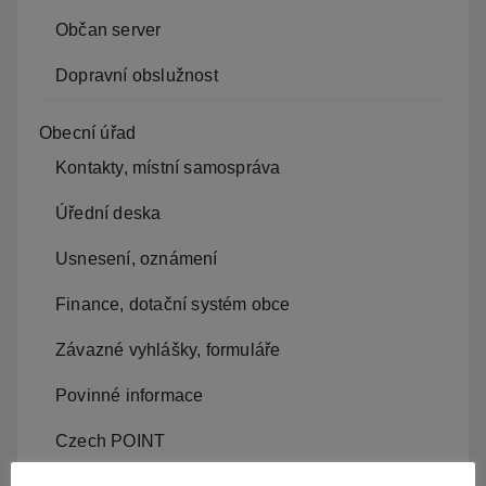
Občan server
Dopravní obslužnost
Obecní úřad
Kontakty, místní samospráva
Úřední deska
Usnesení, oznámení
Finance, dotační systém obce
Závazné vyhlášky, formuláře
Povinné informace
Czech POINT