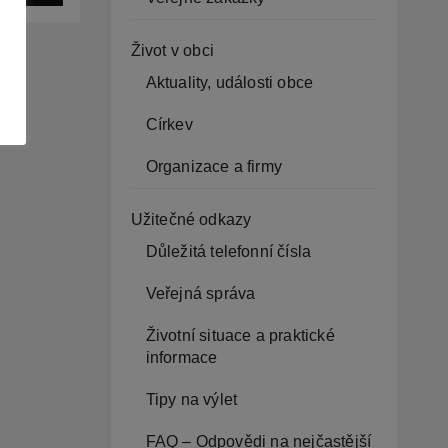
í
Život v obci
Aktuality, události obce
Církev
Organizace a firmy
Užitečné odkazy
Důležitá telefonní čísla
Veřejná správa
Životní situace a praktické
informace
Tipy na výlet
FAQ – Odpovědi na nejčastější