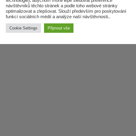
technologie), abychom mohli lépe sledovat preference
/26/Olbramice
zadat zpracován
návštěvníků těchto stránek a podle toho webové stránky
lesních
optimalizovat a zlepšovat. Slouží především pro poskytování
funkcí sociálních médií a analýze naší návštěvnosti..
hospodářských
budov
Cookie Settings
Přijmout vše