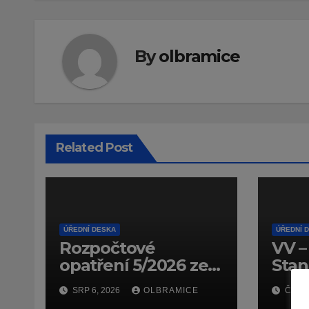
By
olbramice
Related Post
ÚŘEDNÍ DESKA
ÚŘEDNÍ 
Rozpočtové
VV –
opatření 5/2026 ze
Stan
dne 14.7.2026
dopr
SRP 6, 2026
OLBRAMICE
ČVC 1
(doč