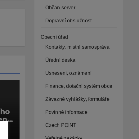
Občan server
Dopravní obslužnost
Obecní úřad
Kontakty, místní samospráva
Úřední deska
Usnesení, oznámení
Finance, dotační systém obce
Závazné vyhlášky, formuláře
ího
Povinné informace
ení
Czech POINT
sta
CE
ru
Veřejné zakázky