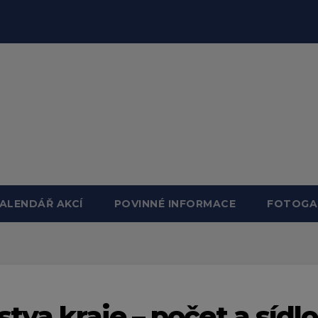
ALENDÁŘ AKCÍ
POVINNÉ INFORMACE
FOTOGA
tva kraje – počet a sídlo