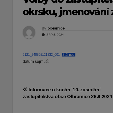
okrsku, jmenování 
By
olbramice
SRP 5, 2024
2121_240805121332_001
Stáhnout
datum sejmutí:
Navigace
Informace o konání 10. zasedání
zastupitelstva obce Olbramice 26.8.2024
pro
příspěvek