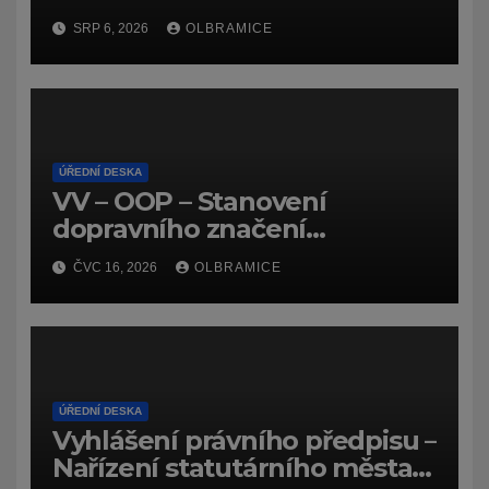
SRP 6, 2026
OLBRAMICE
ÚŘEDNÍ DESKA
VV – OOP – Stanovení
dopravního značení
(dočasného) č.
ČVC 16, 2026
OLBRAMICE
7159/26/Olbramice
ÚŘEDNÍ DESKA
Vyhlášení právního předpisu –
Nařízení statutárního města