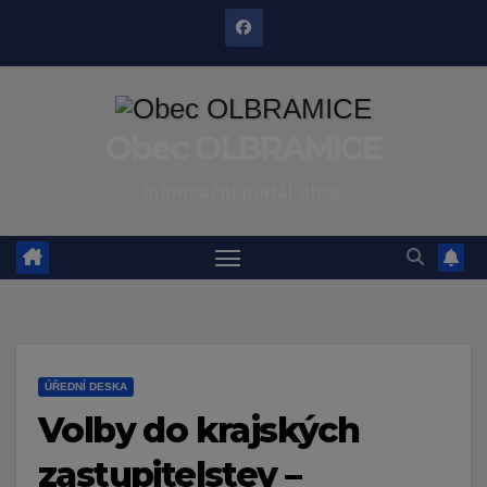
Skip
to
content
Obec OLBRAMICE
Informační portál obce
ÚŘEDNÍ DESKA
Volby do krajských
zastupitelstev –