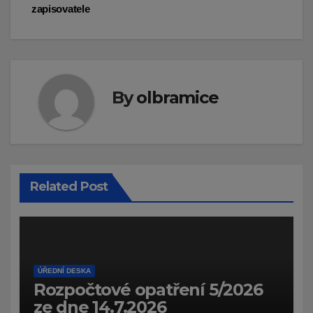
příspěvek
zapisovatele
By
olbramice
Related Post
ÚŘEDNÍ DESKA
Rozpočtové opatření 5/2026
ze dne 14.7.2026