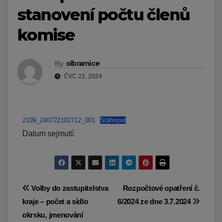
stanovení počtu členů
komise
By
olbramice
ČVC 22, 2024
2109_240722102712_001
Stáhnout
Datum sejmutí:
Navigace
Volby do zastupitelstva
Rozpočtové opatření č.
kraje – počet a sídlo
6/2024 ze dne 3.7.2024
pro
okrsku, jmenování