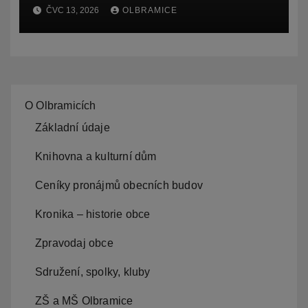
Ostravy, o záměru zadat
ČVC 13, 2026
OLBRAMICE
zpracování lesních
hospodářských budov
O Olbramicích
Základní údaje
Knihovna a kulturní dům
Ceníky pronájmů obecních budov
Kronika – historie obce
Zpravodaj obce
Sdružení, spolky, kluby
ZŠ a MŠ Olbramice