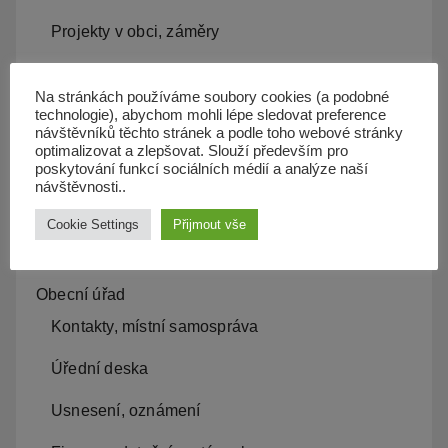
Projekty v obci, záměry
Kam s odpadem
Na stránkách používáme soubory cookies (a podobné
Kanalizace
technologie), abychom mohli lépe sledovat preference
návštěvníků těchto stránek a podle toho webové stránky
optimalizovat a zlepšovat. Slouží především pro
Územní plán
poskytování funkcí sociálních médií a analýze naší
návštěvnosti..
Občan server
Cookie Settings
Přijmout vše
Dopravní obslužnost
Obecní úřad
Kontakty, místní samospráva
Úřední deska
Usnesení, oznámení