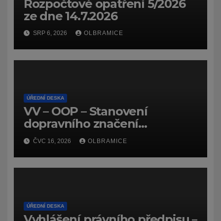
Rozpočtové opatření 5/2026
ze dne 14.7.2026
SRP 6, 2026
OLBRAMICE
ÚŘEDNÍ DESKA
VV – OOP – Stanovení
dopravního značení
(dočasného) č.
ČVC 16, 2026
OLBRAMICE
7159/26/Olbramice
ÚŘEDNÍ DESKA
Vyhlášení právního předpisu –