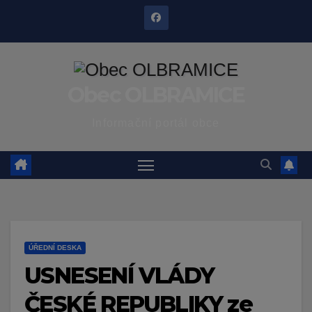
Skip
to
content
Obec OLBRAMICE
Informační portál obce
ÚŘEDNÍ DESKA
USNESENÍ VLÁDY
ČESKÉ REPUBLIKY ze