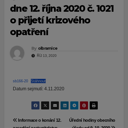
dne 12. října 2020 č. 1021
o přijetí krizového
opatření
By
olbramice
ŘÍJ 13, 2020
sb166-20
Stáhnout
Datum sejmutí: 4.11.2020
Navigace
Informace o konání 12.
Úřední hodiny obecního
zasedání zastupitelstva
úřadu od 9. 10. 2020