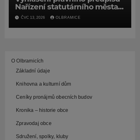
Nařízení statutárního města
Ostravy, o záměru zadat
ČVC 13, 2026
OLBRAMICE
zpracování lesních
hospodářských budov
O Olbramicích
Základní údaje
Knihovna a kulturní dům
Ceníky pronájmů obecních budov
Kronika – historie obce
Zpravodaj obce
Sdružení, spolky, kluby