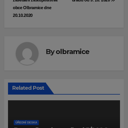
pro
obce Olbramice dne
příspěvek
20.10.2020
By
olbramice
Related Post
ÚŘEDNÍ DESKA