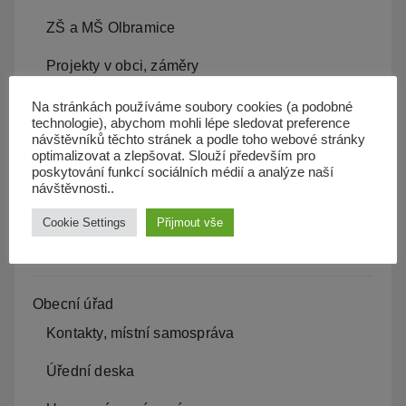
ZŠ a MŠ Olbramice
Projekty v obci, záměry
Kam s odpadem
Na stránkách používáme soubory cookies (a podobné
technologie), abychom mohli lépe sledovat preference
návštěvníků těchto stránek a podle toho webové stránky
Kanalizace
optimalizovat a zlepšovat. Slouží především pro
poskytování funkcí sociálních médií a analýze naší
Územní plán
návštěvnosti..
Občan server
Cookie Settings
Přijmout vše
Dopravní obslužnost
Obecní úřad
Kontakty, místní samospráva
Úřední deska