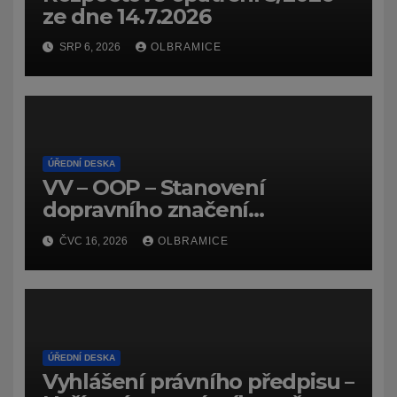
ze dne 14.7.2026
SRP 6, 2026
OLBRAMICE
ÚŘEDNÍ DESKA
VV – OOP – Stanovení
dopravního značení
(dočasného) č.
ČVC 16, 2026
OLBRAMICE
7159/26/Olbramice
ÚŘEDNÍ DESKA
Vyhlášení právního předpisu –