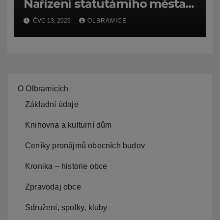
Nařízení statutárního města
Ostravy, o záměru zadat
ČVC 13, 2026
OLBRAMICE
zpracování lesních
hospodářských budov
O Olbramicích
Základní údaje
Knihovna a kulturní dům
Ceníky pronájmů obecních budov
Kronika – historie obce
Zpravodaj obce
Sdružení, spolky, kluby