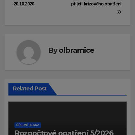
příspěvek
20.10.2020
přijetí krizového opatření
By
olbramice
Related Post
ÚŘEDNÍ DESKA
Rozpočtové opatření 5/2026