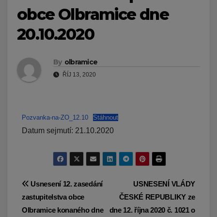
obce Olbramice dne
20.10.2020
By
olbramice
ŘÍJ 13, 2020
Pozvanka-na-ZO_12.10
Stáhnout
Datum sejmutí: 21.10.2020
Navigace
Usnesení 12. zasedání
USNESENÍ VLÁDY
zastupitelstva obce
ČESKÉ REPUBLIKY ze
pro
Olbramice konaného dne
dne 12. října 2020 č. 1021 o