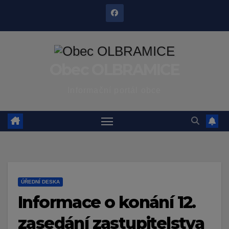
Skip
to
content
Obec OLBRAMICE
Informační portál obce
ÚŘEDNÍ DESKA
Informace o konání 12.
zasedání zastupitelstva