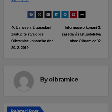
Navigace
Usnesení 3. zasedání
Informace o konání 3.
zastupitelstva obce
zasedání zastupitelstva
pro
Olbramice konaného dne
obce Olbramice
příspěvek
20. 2. 2019
By
olbramice
Related Post