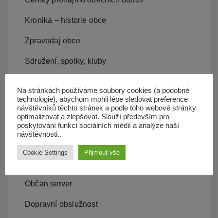
Kronika – historie obce
Zpravodaj obce
Sdružení, spolky, kluby
ZŠ a MŠ Olbramice
Na stránkách používáme soubory cookies (a podobné
technologie), abychom mohli lépe sledovat preference
Projekty v obci, záměry
návštěvníků těchto stránek a podle toho webové stránky
optimalizovat a zlepšovat. Slouží především pro
Kam s odpadem
poskytování funkcí sociálních médií a analýze naší
návštěvnosti..
Kanalizace
Cookie Settings
Přijmout vše
Územní plán
Občan server
Dopravní obslužnost