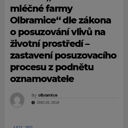
mléčné farmy
Olbramice“ dle zákona
o posuzování vlivů na
životní prostředí –
zastavení posuzovacího
procesu z podnětu
oznamovatele
By
olbramice
ÚNO 20, 2019
1411_001