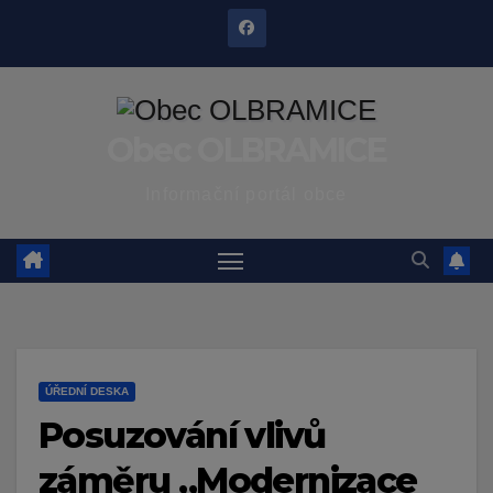
Skip
to
content
Obec OLBRAMICE
Informační portál obce
ÚŘEDNÍ DESKA
Posuzování vlivů
záměru „Modernizace