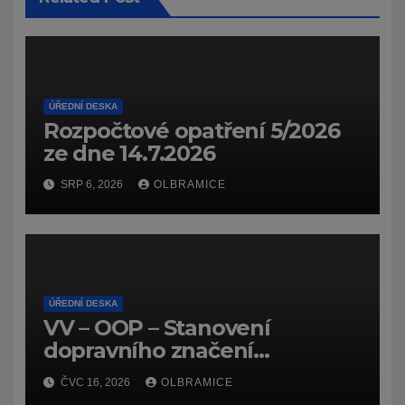
ÚŘEDNÍ DESKA
Rozpočtové opatření 5/2026
ze dne 14.7.2026
SRP 6, 2026
OLBRAMICE
ÚŘEDNÍ DESKA
VV – OOP – Stanovení
dopravního značení
(dočasného) č.
ČVC 16, 2026
OLBRAMICE
7159/26/Olbramice