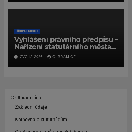
ÚŘEDNÍ DESKA
Vyhlášení právního předpisu –
Nařízení statutárního města
Ostravy, o záměru zadat
ČVC 13, 2026
OLBRAMICE
zpracování lesních
hospodářských budov
O Olbramicích
Základní údaje
Knihovna a kulturní dům
Ceníky pronájmů obecních budov