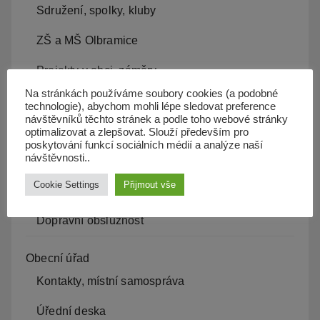
Sdružení, spolky, kluby
ZŠ a MŠ Olbramice
Projekty v obci, záměry
Na stránkách používáme soubory cookies (a podobné
Kam s odpadem
technologie), abychom mohli lépe sledovat preference
návštěvníků těchto stránek a podle toho webové stránky
Kanalizace
optimalizovat a zlepšovat. Slouží především pro
poskytování funkcí sociálních médií a analýze naší
návštěvnosti..
Územní plán
Cookie Settings
Přijmout vše
Občan server
Dopravní obslužnost
Obecní úřad
Kontakty, místní samospráva
Úřední deska