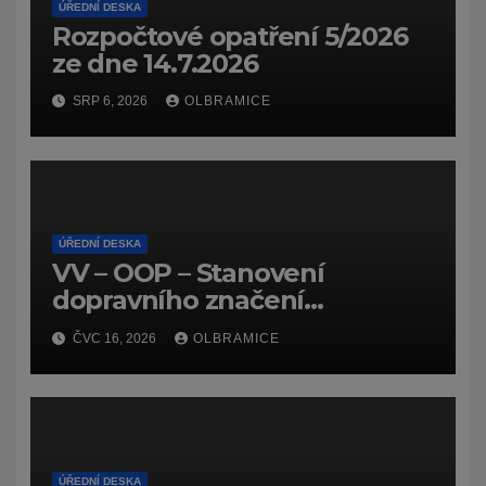
ÚŘEDNÍ DESKA
Rozpočtové opatření 5/2026
ze dne 14.7.2026
SRP 6, 2026
OLBRAMICE
ÚŘEDNÍ DESKA
VV – OOP – Stanovení
dopravního značení
(dočasného) č.
ČVC 16, 2026
OLBRAMICE
7159/26/Olbramice
ÚŘEDNÍ DESKA