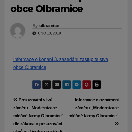
obce Olbramice
By
olbramice
ÚNO 13, 2019
Informace o konání 3. zasedání zastupitelstva
obce Olbramice
Navigace
Posuzování vlivů
Informace o oznámení
záměru „Modernizace
záměru „Modernizace
pro
mléčné farmy Olbramice“
mléčné farmy Olbramice“
příspěvek
dle zákona o posuzování
vlivů na životní prostředí –