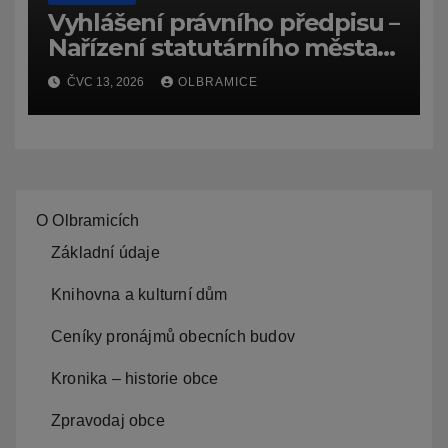
Vyhlášení právního předpisu –
Nařízení statutárního města
Ostravy, o záměru zadat
ČVC 13, 2026
OLBRAMICE
zpracování lesních
hospodářských budov
O Olbramicích
Základní údaje
Knihovna a kulturní dům
Ceníky pronájmů obecních budov
Kronika – historie obce
Zpravodaj obce