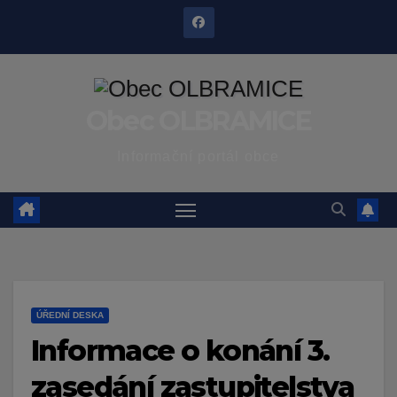
Skip
to
content
Obec OLBRAMICE
Informační portál obce
ÚŘEDNÍ DESKA
Informace o konání 3.
zasedání zastupitelstva