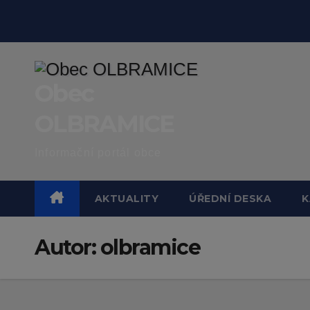
Skip
to
content
Obec
OLBRAMICE
Informační portál obce
AKTUALITY
ÚŘEDNÍ DESKA
K
Autor:
olbramice