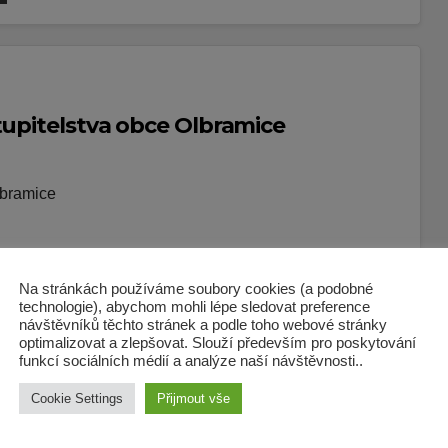
tupitelstva obce Olbramice
lbramice
Na stránkách používáme soubory cookies (a podobné
technologie), abychom mohli lépe sledovat preference
návštěvníků těchto stránek a podle toho webové stránky
optimalizovat a zlepšovat. Slouží především pro poskytování
dernizace mléčné farmy Olbramice“
funkcí sociálních médií a analýze naší návštěvnosti..
Cookie Settings
Přijmout vše