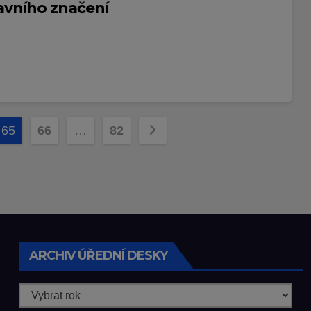
avního značení
65
66
…
82
ARCHIV ÚŘEDNÍ DESKY