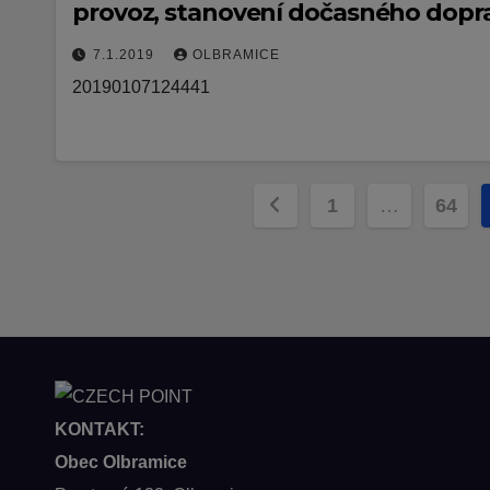
provoz, stanovení dočasného dopr
7.1.2019
OLBRAMICE
20190107124441
Stránkování
1
…
64
příspěvků
KONTAKT:
Obec Olbramice