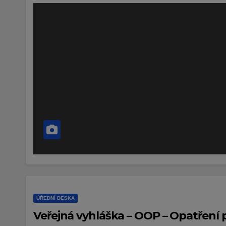
ÚŘEDNÍ DESKA
Veřejná vyhláška – OOP – Opatření p