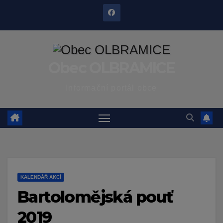
Skip
to
content
Obec OLBRAMICE
Informační portál obce
KALENDÁŘ AKCÍ
Bartolomějská pouť
2019