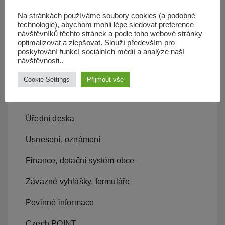
Územní plán
Na stránkách používáme soubory cookies (a podobné
technologie), abychom mohli lépe sledovat preference
Občan server
návštěvníků těchto stránek a podle toho webové stránky
optimalizovat a zlepšovat. Slouží především pro
poskytování funkcí sociálních médií a analýze naší
Dopravní obslužnost
návštěvnosti..
Cookie Settings
Přijmout vše
Obecní úřad
Kontakty, místní samospráva
Úřední deska
Usnesení, oznámení
Finance, dotační systém obce
Závazné vyhlášky, formuláře
Povinné informace
Czech POINT