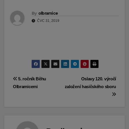
By
olbramice
ČVC 31, 2019
Navigace
5. ročník Běhu
Oslavy 120. výročí
Olbramicemi
založení hasičského sboru
pro
příspěvek