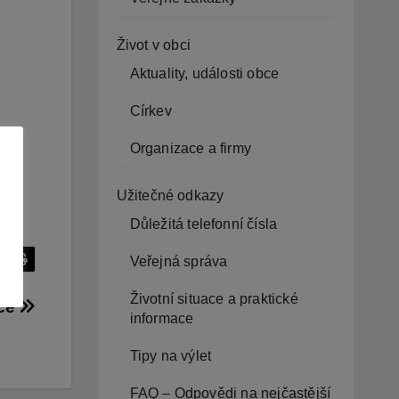
Život v obci
Aktuality, události obce
Církev
Organizace a firmy
Užitečné odkazy
Důležitá telefonní čísla
Veřejná správa
Životní situace a praktické
bce
informace
Tipy na výlet
FAQ – Odpovědi na nejčastější