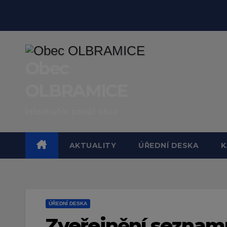
Skip
to
content
Obec
OLBRAMICE
Informační portál obce
AKTUALITY
ÚŘEDNÍ DESKA
K
ÚŘEDNÍ DESKA
Zveřejnění seznam