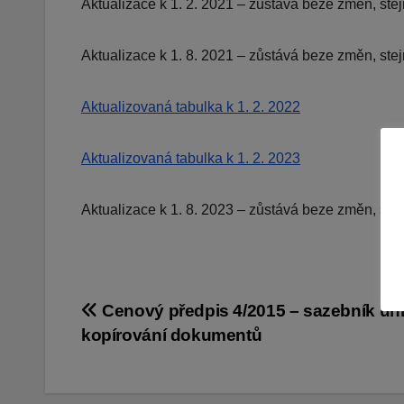
Aktualizace k 1. 2. 2021 – zůstává beze změn, stejn
Aktualizace k 1. 8. 2021 – zůstává beze změn, stejn
Aktualizovaná tabulka k 1. 2. 2022
Aktualizovaná tabulka k 1. 2. 2023
Aktualizace k 1. 8. 2023 – zůstává beze změn, stejn
Navigace
Cenový předpis 4/2015 – sazebník úh
kopírování dokumentů
pro
příspěvek