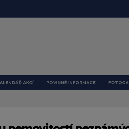
ALENDÁŘ AKCÍ
POVINNÉ INFORMACE
FOTOGA
u nemovitostí neznámý