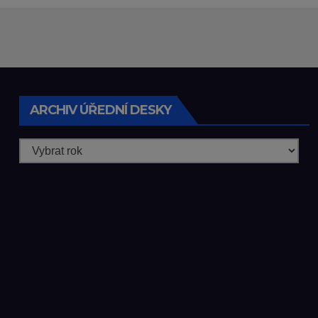
/26/Olbramice
zadat zpracován
lesních
hospodářských
budov
ARCHIV ÚŘEDNÍ DESKY