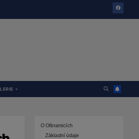
LERIE
O Olbramicích
ch
Základní údaje