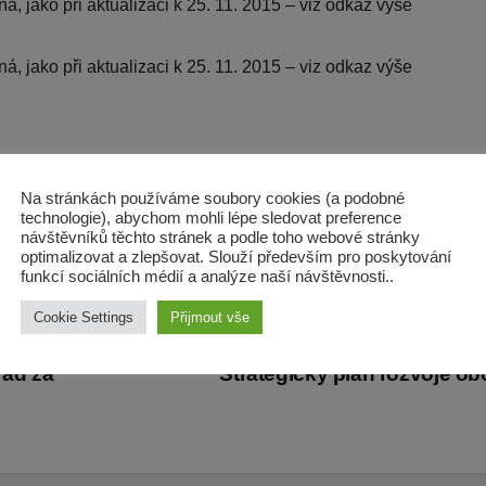
á, jako při aktualizaci k 25. 11. 2015 – viz odkaz výše
á, jako při aktualizaci k 25. 11. 2015 – viz odkaz výše
Na stránkách používáme soubory cookies (a podobné
technologie), abychom mohli lépe sledovat preference
návštěvníků těchto stránek a podle toho webové stránky
á, jako při aktualizaci k 1. 2. 2023
optimalizovat a zlepšovat. Slouží především pro poskytování
funkcí sociálních médií a analýze naší návštěvnosti..
Cookie Settings
Přijmout vše
rad za
Strategický plán rozvoje o