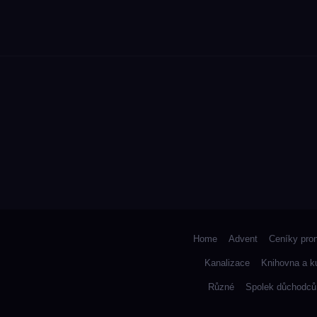
Home
Advent
Ceníky pro
Kanalizace
Knihovna a k
Různé
Spolek důchodců