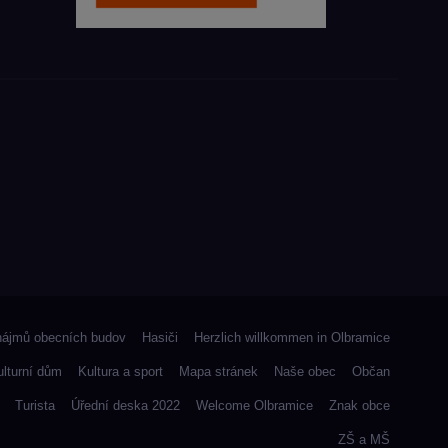
nájmů obecních budov
Hasiči
Herzlich willkommen in Olbramice
ulturní dům
Kultura a sport
Mapa stránek
Naše obec
Občan
Turista
Úřední deska 2022
Welcome Olbramice
Znak obce
ZŠ a MŠ