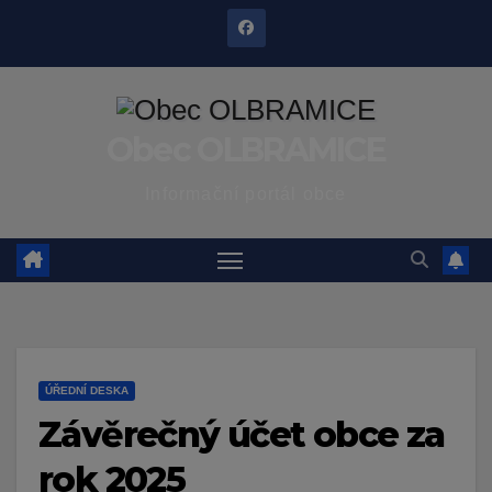
Skip
to
content
Obec OLBRAMICE
Informační portál obce
ÚŘEDNÍ DESKA
Závěrečný účet obce za
rok 2025