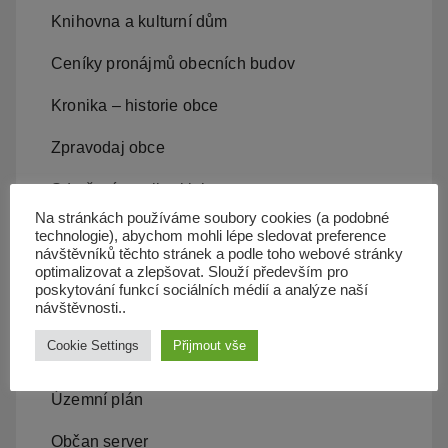
Knihovna a kulturní dům
Ceníky pronájmů obecních budov
Kronika – historie obce
Zpravodaj obce
Sdružení, spolky, kluby
Na stránkách používáme soubory cookies (a podobné
ZŠ a MŠ Olbramice
technologie), abychom mohli lépe sledovat preference
návštěvníků těchto stránek a podle toho webové stránky
optimalizovat a zlepšovat. Slouží především pro
Projekty v obci, záměry
poskytování funkcí sociálních médií a analýze naší
návštěvnosti..
Kam s odpadem
Cookie Settings
Přijmout vše
Kanalizace
Územní plán
Občan server