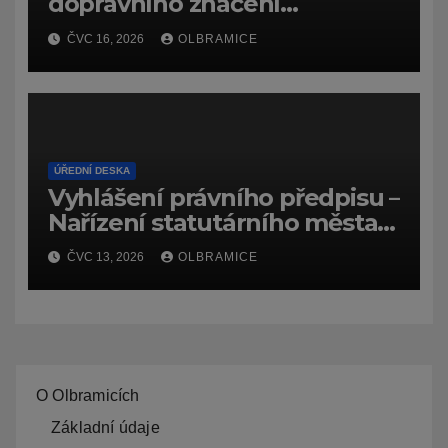
dopravního značení
(dočasného) č.
ČVC 16, 2026
OLBRAMICE
7159/26/Olbramice
ÚŘEDNÍ DESKA
Vyhlášení právního předpisu –
Nařízení statutárního města
Ostravy, o záměru zadat
ČVC 13, 2026
OLBRAMICE
zpracování lesních
hospodářských budov
O Olbramicích
Základní údaje