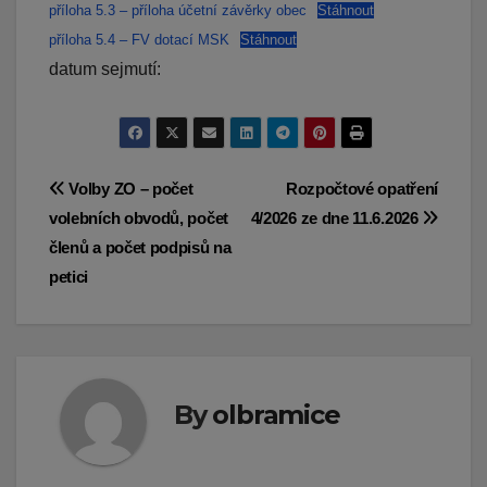
příloha 5.3 – příloha účetní závěrky obec
Stáhnout
příloha 5.4 – FV dotací MSK
Stáhnout
datum sejmutí:
Navigace
Volby ZO – počet
Rozpočtové opatření
volebních obvodů, počet
4/2026 ze dne 11.6.2026
pro
členů a počet podpisů na
příspěvek
petici
By
olbramice