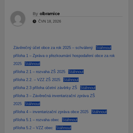
By
olbramice
ČVN 18, 2026
Závěrečný účet obce za rok 2025 – schválený
Stáhnout
příloha 1 – Zpráva o přezkoumání hospodaření obce za rok
2025
Stáhnout
příloha 2.1 – rozvaha ZŠ 2025
Stáhnout
příloha 2.2. – VZZ ZŠ 2025
Stáhnout
příloha 2.3 příloha účetní závěrky ZŠ
Stáhnout
příloha 3 – Závěrečná inventarizační zpráva ZŠ
2025
Stáhnout
příloha 4 – inventarizační zpráva obce 2025
Stáhnout
příloha 5.1 – rozvaha obec
Stáhnout
příloha 5.2 – VZZ obec
Stáhnout