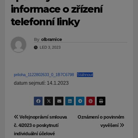
informace o zřízení
telefonní linky
By
olbramice
LED 3, 2023
priloha_1122802633_0_1B7C6798
Stáhnout
datum sejmutí: 14.1.2023
Navigace
Veřejnoprávní smlouva
Oznámení o povinném
č. 4/2023 o poskytnutí
vyvěšení
pro
individuální účelové