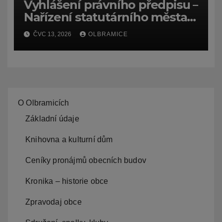
Vyhlášení právního předpisu –
Nařízení statutárního města
Ostravy, o záměru zadat
ČVC 13, 2026
OLBRAMICE
zpracování lesních
hospodářských budov
O Olbramicích
Základní údaje
Knihovna a kulturní dům
Ceníky pronájmů obecních budov
Kronika – historie obce
Zpravodaj obce