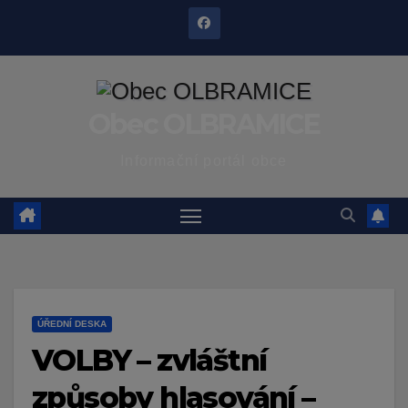
Skip
to
content
Obec OLBRAMICE
Informační portál obce
ÚŘEDNÍ DESKA
VOLBY – zvláštní
způsoby hlasování –