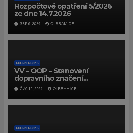
Rozpočtové opatření 5/2026
ze dne 14.7.2026
SRP 6, 2026
OLBRAMICE
ÚŘEDNÍ DESKA
VV – OOP – Stanovení
dopravního značení
(dočasného) č.
ČVC 16, 2026
OLBRAMICE
7159/26/Olbramice
ÚŘEDNÍ DESKA