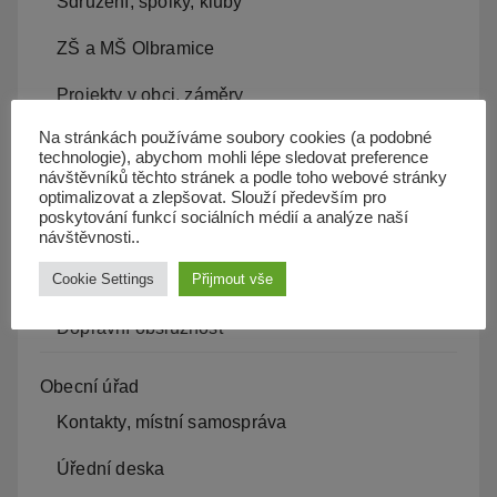
Sdružení, spolky, kluby
ZŠ a MŠ Olbramice
Projekty v obci, záměry
Na stránkách používáme soubory cookies (a podobné
Kam s odpadem
technologie), abychom mohli lépe sledovat preference
návštěvníků těchto stránek a podle toho webové stránky
Kanalizace
optimalizovat a zlepšovat. Slouží především pro
poskytování funkcí sociálních médií a analýze naší
Územní plán
návštěvnosti..
Cookie Settings
Přijmout vše
Občan server
Dopravní obslužnost
Obecní úřad
Kontakty, místní samospráva
Úřední deska