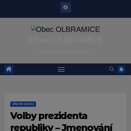
Skip
to
content
Obec OLBRAMICE
Informační portál obce
ÚŘEDNÍ DESKA
Volby prezidenta
republiky – Jmenování