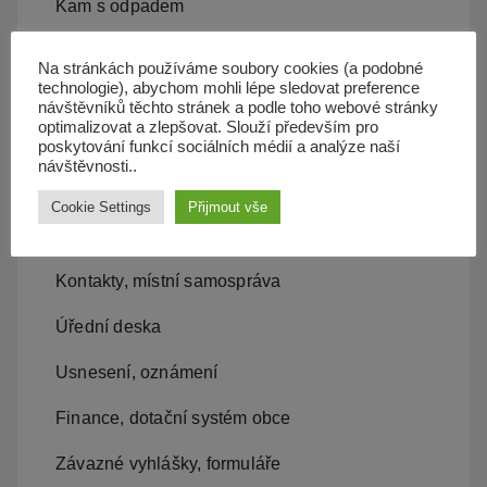
Kam s odpadem
Kanalizace
Na stránkách používáme soubory cookies (a podobné
technologie), abychom mohli lépe sledovat preference
Územní plán
návštěvníků těchto stránek a podle toho webové stránky
optimalizovat a zlepšovat. Slouží především pro
Občan server
poskytování funkcí sociálních médií a analýze naší
návštěvnosti..
Dopravní obslužnost
Cookie Settings
Přijmout vše
Obecní úřad
Kontakty, místní samospráva
Úřední deska
Usnesení, oznámení
Finance, dotační systém obce
Závazné vyhlášky, formuláře