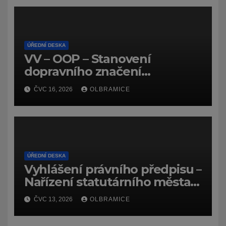
ÚŘEDNÍ DESKA
VV – OOP – Stanovení
dopravního značení
(dočasného) č.
ČVC 16, 2026
OLBRAMICE
7159/26/Olbramice
ÚŘEDNÍ DESKA
Vyhlášení právního předpisu –
Nařízení statutárního města
Ostravy, o záměru zadat
ČVC 13, 2026
OLBRAMICE
zpracování lesních
hospodářských budov