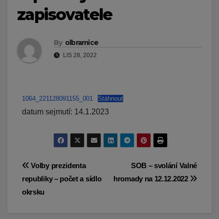
zapisovatele
By
olbramice
LIS 28, 2022
1064_221128091155_001
Stáhnout
datum sejmutí: 14.1.2023
Navigace
Volby prezidenta
SOB – svolání Valné
republiky – počet a sídlo
hromady na 12.12.2022
pro
okrsku
příspěvek