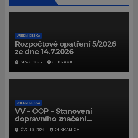
ÚŘEDNÍ DESKA
Rozpočtové opatření 5/2026
ze dne 14.7.2026
SRP 6, 2026
OLBRAMICE
ÚŘEDNÍ DESKA
VV – OOP – Stanovení
dopravního značení
(dočasného) č.
ČVC 16, 2026
OLBRAMICE
7159/26/Olbramice