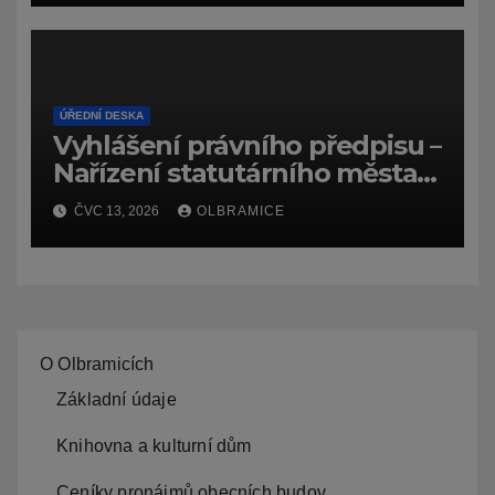
ÚŘEDNÍ DESKA
Vyhlášení právního předpisu –
Nařízení statutárního města
Ostravy, o záměru zadat
ČVC 13, 2026
OLBRAMICE
zpracování lesních
hospodářských budov
O Olbramicích
Základní údaje
Knihovna a kulturní dům
Ceníky pronájmů obecních budov