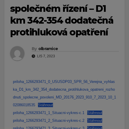
společném řízení – D1
km 342-354 dodatečná
protihluková opatření
By
olbramice
LIS 7, 2023
priloha_1266293471_0_USUSDP03_SPR_56_Verejna_vyhlas
ka_D1_km_342_354_dodatecna_protihlukova_opatreni_rozho
dnuti_spolecne_povoleni_MD_20176_2023_910_7_2023_10_1
02086018535
Stáhnout
priloha_1266293471_1_Situacni-vykres-c.1
Stáhnout
priloha_1266293471_2_Situacni-vykres-c.2
Stáhnout
priloha_1266293471_3_Situacni-vykres-c.3
Stáhnout