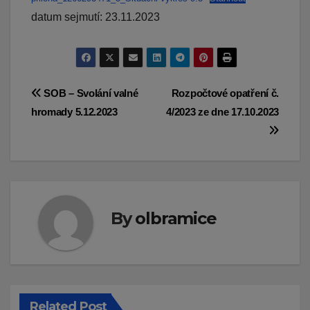
datum sejmutí: 23.11.2023
Navigace
SOB – Svolání valné
Rozpočtové opatření č.
hromady 5.12.2023
4/2023 ze dne 17.10.2023
pro
příspěvek
By
olbramice
Related Post