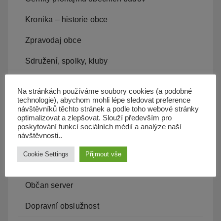
Kronika – historie obce
Zpravodaj obce
Sdružení, spolky, kluby
ZŠ a MŠ Olbramice
Na stránkách používáme soubory cookies (a podobné
technologie), abychom mohli lépe sledovat preference
Projekty v obci, záměry
návštěvníků těchto stránek a podle toho webové stránky
optimalizovat a zlepšovat. Slouží především pro
Kam s odpadem
poskytování funkcí sociálních médií a analýze naší
návštěvnosti..
Kanalizace
Cookie Settings
Přijmout vše
Územní plán
Občan server
Dopravní obslužnost