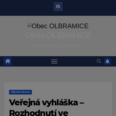
Skip
to
content
Obec OLBRAMICE
Informační portál obce
ÚŘEDNÍ DESKA
Veřejná vyhláška –
Rozhodnutí ve