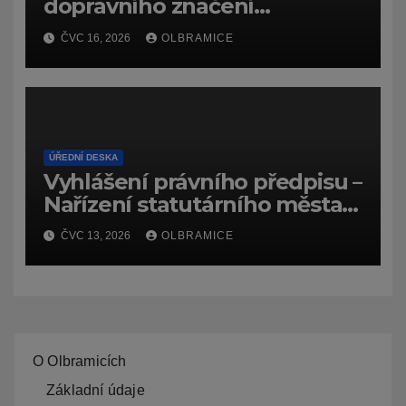
dopravního značení
(dočasného) č.
ČVC 16, 2026
OLBRAMICE
7159/26/Olbramice
ÚŘEDNÍ DESKA
Vyhlášení právního předpisu –
Nařízení statutárního města
Ostravy, o záměru zadat
ČVC 13, 2026
OLBRAMICE
zpracování lesních
hospodářských budov
O Olbramicích
Základní údaje