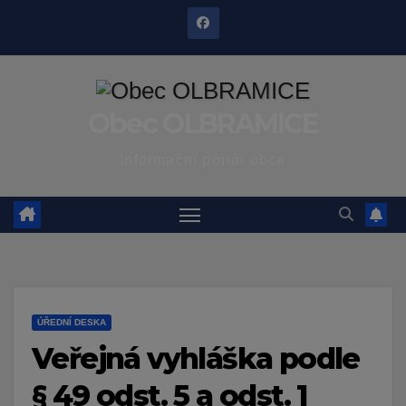
Skip
to
content
Obec OLBRAMICE
Informační portál obce
ÚŘEDNÍ DESKA
Veřejná vyhláška podle
§ 49 odst. 5 a odst. 1