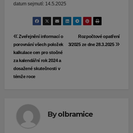
datum sejmutí: 14.5.2025
Navigace
Zveřejnění informací o
Rozpočtové opatření
porovnání všech položek
3/2025 ze dne 28.3.2025
pro
kalkulace cen pro stočné
příspěvek
za kalendářní rok 2024 a
dosažené skutečnosti v
témže roce
By
olbramice