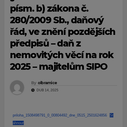
písm. b) zákona č.
280/2009 Sb., daňový
řád, ve znění pozdějších
předpisů – daň z
nemovitých věcí na rok
2025 – majitelům SIPO
By
olbramice
DUB 14, 2025
priloha_1508498791_0_00804492_dne_0515_2501624856
St
áhnout