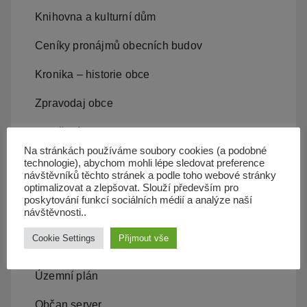
Knihovna a kulturní dům
Ceníky pronájmů obecních budov
Kronika – historie obce
Zpravodaj obce
Sdružení, spolky, kluby
Na stránkách používáme soubory cookies (a podobné
ZŠ a MŠ Olbramice
technologie), abychom mohli lépe sledovat preference
návštěvníků těchto stránek a podle toho webové stránky
optimalizovat a zlepšovat. Slouží především pro
Projekty v obci, záměry
poskytování funkcí sociálních médií a analýze naší
návštěvnosti..
Kam s odpadem
Cookie Settings
Přijmout vše
Kanalizace
Územní plán
Občan server