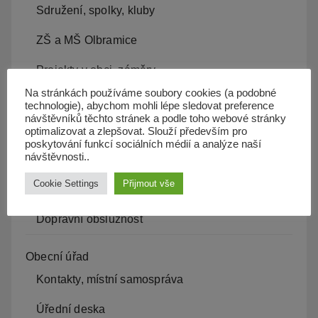
Sdružení, spolky, kluby
ZŠ a MŠ Olbramice
Projekty v obci, záměry
Na stránkách používáme soubory cookies (a podobné
Kam s odpadem
technologie), abychom mohli lépe sledovat preference
návštěvníků těchto stránek a podle toho webové stránky
Kanalizace
optimalizovat a zlepšovat. Slouží především pro
poskytování funkcí sociálních médií a analýze naší
návštěvnosti..
Územní plán
Cookie Settings
Přijmout vše
Občan server
Dopravní obslužnost
Obecní úřad
Kontakty, místní samospráva
Úřední deska