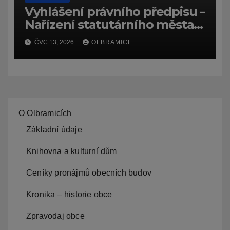
Vyhlášení právního předpisu –
Nařízení statutárního města
Ostravy, o záměru zadat
ČVC 13, 2026
OLBRAMICE
zpracování lesních
hospodářských budov
O Olbramicích
Základní údaje
Knihovna a kulturní dům
Ceníky pronájmů obecních budov
Kronika – historie obce
Zpravodaj obce