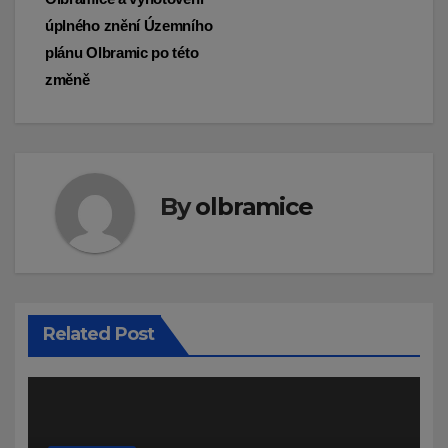
příspěvek
úplného znění Územního
plánu Olbramic po této
změně
By
olbramice
Related Post