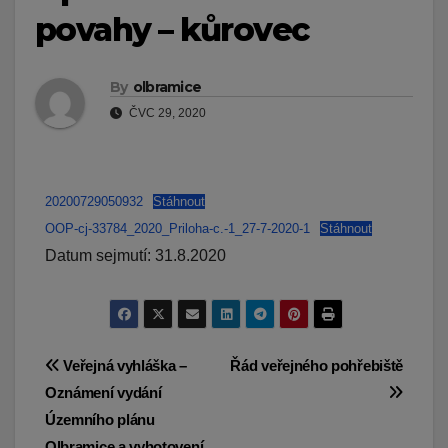
povahy – kůrovec
By
olbramice
ČVC 29, 2020
20200729050932
Stáhnout
OOP-cj-33784_2020_Priloha-c.-1_27-7-2020-1
Stáhnout
Datum sejmutí: 31.8.2020
Navigace
Veřejná vyhláška –
Řád veřejného pohřebiště
Oznámení vydání
pro
Územního plánu
Olbramice a vyhotovení