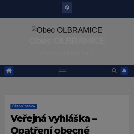
Skip
to
content
Obec OLBRAMICE
Informační portál obce
ÚŘEDNÍ DESKA
Veřejná vyhláška –
Opatření obecné