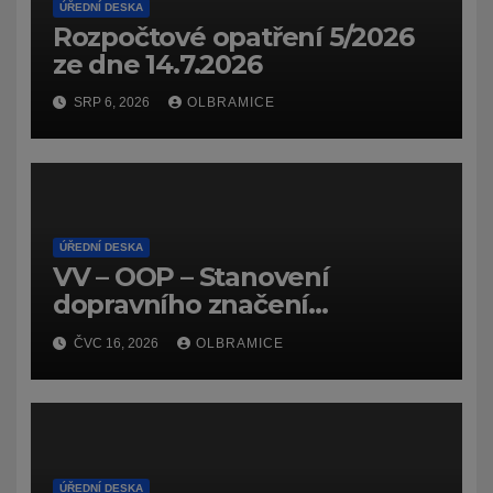
ÚŘEDNÍ DESKA
Rozpočtové opatření 5/2026
ze dne 14.7.2026
SRP 6, 2026
OLBRAMICE
ÚŘEDNÍ DESKA
VV – OOP – Stanovení
dopravního značení
(dočasného) č.
ČVC 16, 2026
OLBRAMICE
7159/26/Olbramice
ÚŘEDNÍ DESKA