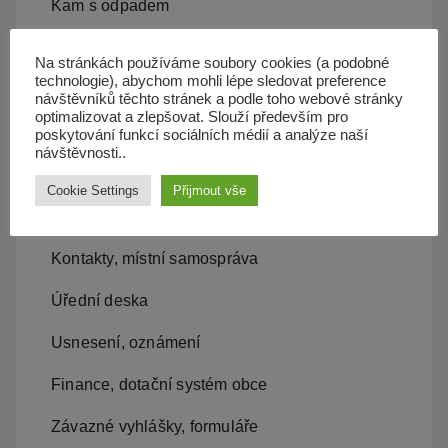
Kam s odpadem
Kanalizace
Na stránkách používáme soubory cookies (a podobné
technologie), abychom mohli lépe sledovat preference
Územní plán
návštěvníků těchto stránek a podle toho webové stránky
optimalizovat a zlepšovat. Slouží především pro
Občan server
poskytování funkcí sociálních médií a analýze naší
návštěvnosti..
Dopravní obslužnost
Cookie Settings
Přijmout vše
Obecní úřad
Kontakty, místní samospráva
Úřední deska
Usnesení, oznámení
Finance, dotační systém obce
Závazné vyhlášky, formuláře