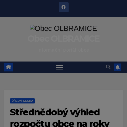
Skip
to
content
Obec OLBRAMICE
Informační portál obce
ÚŘEDNÍ DESKA
Střednědobý výhled
rozpočtu obce na roky