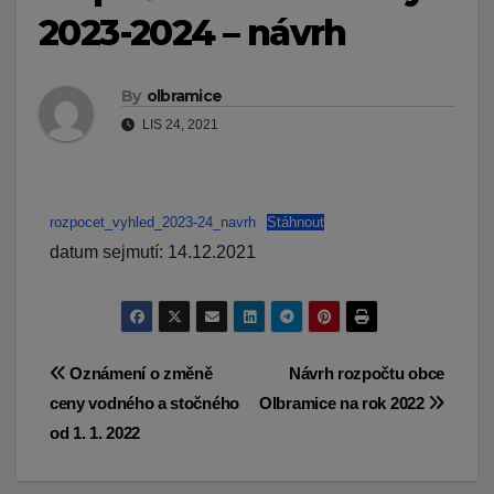
2023-2024 – návrh
By
olbramice
LIS 24, 2021
rozpocet_vyhled_2023-24_navrh
Stáhnout
datum sejmutí: 14.12.2021
Navigace
Oznámení o změně
Návrh rozpočtu obce
ceny vodného a stočného
Olbramice na rok 2022
pro
od 1. 1. 2022
příspěvek