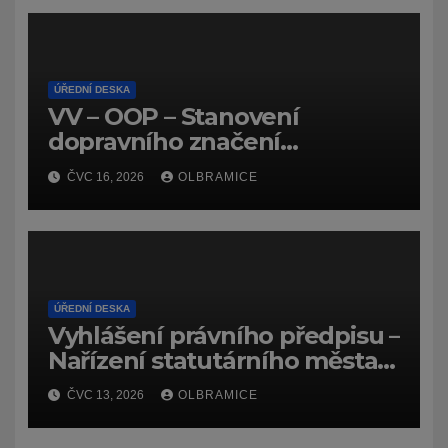
ÚŘEDNÍ DESKA
VV – OOP – Stanovení
dopravního značení
(dočasného) č.
ČVC 16, 2026
OLBRAMICE
7159/26/Olbramice
ÚŘEDNÍ DESKA
Vyhlášení právního předpisu –
Nařízení statutárního města
Ostravy, o záměru zadat
ČVC 13, 2026
OLBRAMICE
zpracování lesních
hospodářských budov