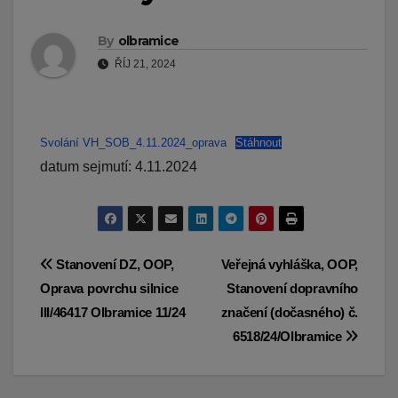
By
olbramice
ŘÍJ 21, 2024
Svolání VH_SOB_4.11.2024_oprava
Stáhnout
datum sejmutí: 4.11.2024
Navigace
Stanovení DZ, OOP,
Veřejná vyhláška, OOP,
Oprava povrchu silnice
Stanovení dopravního
pro
III/46417 Olbramice 11/24
značení (dočasného) č.
příspěvek
6518/24/Olbramice