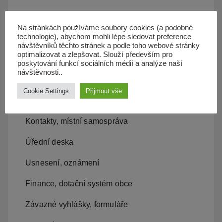
Kanalizace
Na stránkách používáme soubory cookies (a podobné
technologie), abychom mohli lépe sledovat preference
Územní plán
návštěvníků těchto stránek a podle toho webové stránky
optimalizovat a zlepšovat. Slouží především pro
Občan server
poskytování funkcí sociálních médií a analýze naší
návštěvnosti..
Dopravní obslužnost
Cookie Settings
Přijmout vše
Obecní úřad
Kontakty, místní samospráva
Úřední deska
Usnesení, oznámení
Finance, dotační systém obce
Závazné vyhlášky, formuláře