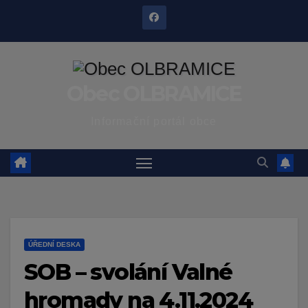
Skip
to
content
Obec OLBRAMICE
Informační portál obce
ÚŘEDNÍ DESKA
SOB – svolání Valné
hromady na 4.11.2024