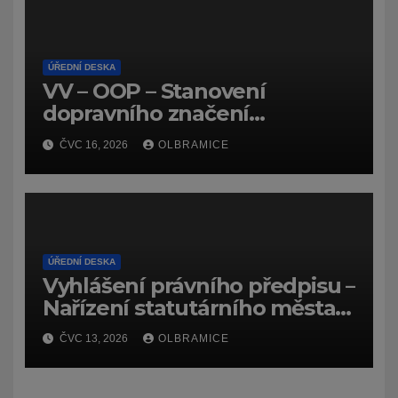
ÚŘEDNÍ DESKA
VV – OOP – Stanovení
dopravního značení
(dočasného) č.
ČVC 16, 2026
OLBRAMICE
7159/26/Olbramice
ÚŘEDNÍ DESKA
Vyhlášení právního předpisu –
Nařízení statutárního města
Ostravy, o záměru zadat
ČVC 13, 2026
OLBRAMICE
zpracování lesních
hospodářských budov