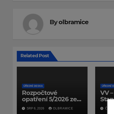
By
olbramice
Related Post
ÚŘEDNÍ DESKA
ÚŘEDNÍ 
Rozpočtové
VV –
opatření 5/2026 ze
Stan
dne 14.7.2026
dopr
SRP 6, 2026
OLBRAMICE
ČVC 1
(doč