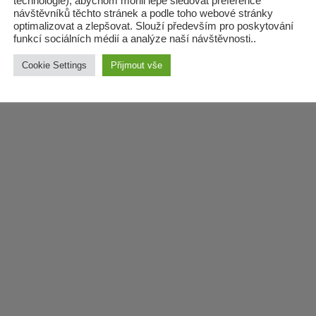
technologie), abychom mohli lépe sledovat preference
/26/Olbramice
zadat zpracován
návštěvníků těchto stránek a podle toho webové stránky
lesních
optimalizovat a zlepšovat. Slouží především pro poskytování
funkcí sociálních médií a analýze naší návštěvnosti..
hospodářských
budov
Cookie Settings
Přijmout vše