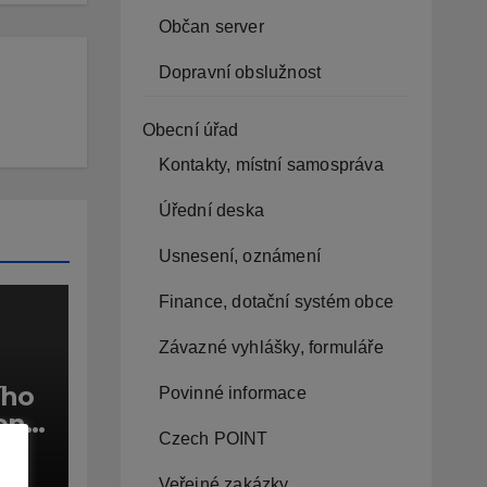
Občan server
Dopravní obslužnost
Obecní úřad
Kontakty, místní samospráva
Úřední deska
Usnesení, oznámení
Finance, dotační systém obce
Závazné vyhlášky, formuláře
ího
Povinné informace
ení
Czech POINT
sta
CE
ru
Veřejné zakázky