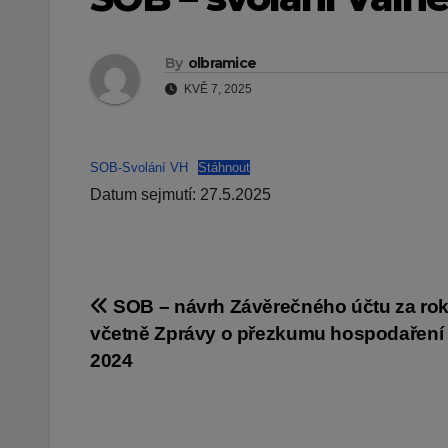
By
olbramice
KVĚ 7, 2025
SOB-Svolání VH
Stáhnout
Datum sejmutí: 27.5.2025
Navigace
SOB – návrh Závěrečného účtu za rok
včetně Zprávy o přezkumu hospodaření 
pro
2024
příspěvek