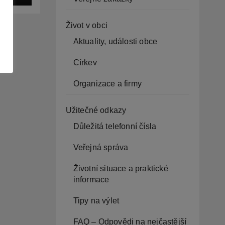
í
Život v obci
Aktuality, události obce
Církev
Organizace a firmy
Užitečné odkazy
Důležitá telefonní čísla
Veřejná správa
Životní situace a praktické
informace
Tipy na výlet
FAQ – Odpovědi na nejčastější