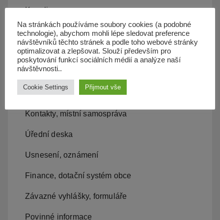
Kanalizace
Na stránkách používáme soubory cookies (a podobné
Územní plán
technologie), abychom mohli lépe sledovat preference
návštěvníků těchto stránek a podle toho webové stránky
optimalizovat a zlepšovat. Slouží především pro
Občan server
poskytování funkcí sociálních médií a analýze naší
návštěvnosti..
Dopravní obslužnost
Cookie Settings
Přijmout vše
Obecní úřad
Kontakty, místní samospráva
Úřední deska
Usnesení, oznámení
Finance, dotační systém obce
Závazné vyhlášky, formuláře
Povinné informace