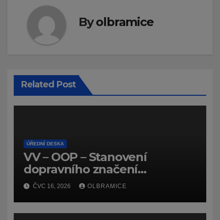
By
olbramice
Related Post
ÚŘEDNÍ DESKA
VV – OOP – Stanovení
dopravního značení
(dočasného) č.
ČVC 16, 2026
OLBRAMICE
7159/26/Olbramice