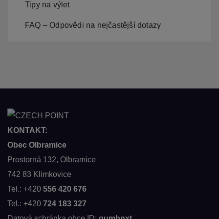
Tipy na výlet
FAQ – Odpovědi na nejčastější dotazy
KONTAKT:
Obec Olbramice
Prostorná 132, Olbramice
742 83 Klimkovice
Tel.: +420
556 420 676
Tel.: +420
724 183 327
Datová schránka obce ID:
gumbnxt