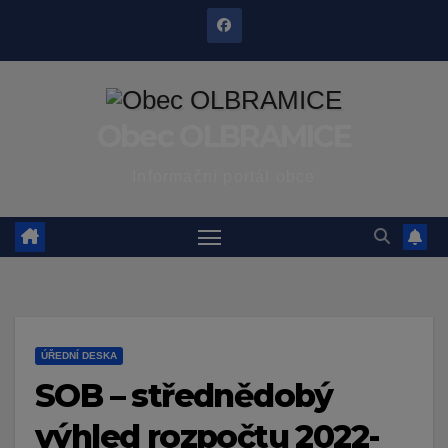
Skip
to
content
Obec OLBRAMICE
Informační portál obce
ÚŘEDNÍ DESKA
SOB – střednědobý
výhled rozpočtu 2022-