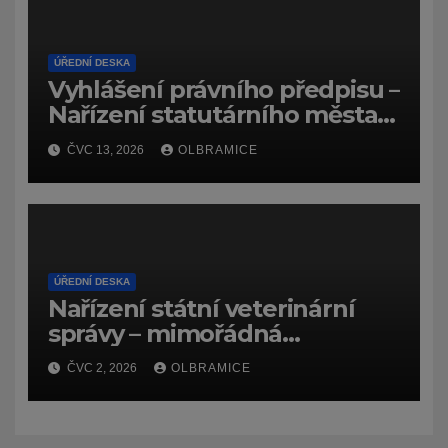
ÚŘEDNÍ DESKA
Vyhlášení právního předpisu –
Nařízení statutárního města
Ostravy, o záměru zadat
ČVC 13, 2026
OLBRAMICE
zpracování lesních
hospodářských budov
ÚŘEDNÍ DESKA
Nařízení státní veterinární
správy – mimořádná
veterinární opatření – včelí
ČVC 2, 2026
OLBRAMICE
mor