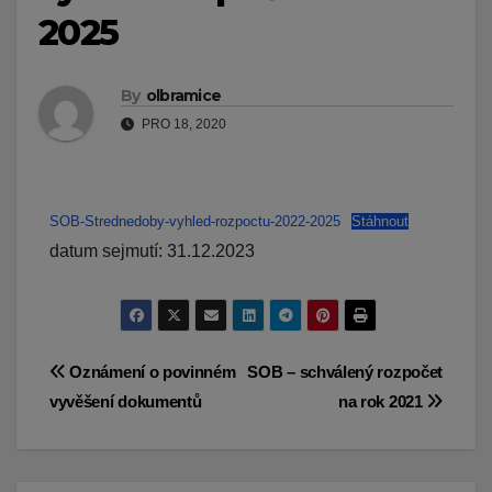
2025
By
olbramice
PRO 18, 2020
SOB-Strednedoby-vyhled-rozpoctu-2022-2025
Stáhnout
datum sejmutí: 31.12.2023
Navigace
Oznámení o povinném
SOB – schválený rozpočet
vyvěšení dokumentů
na rok 2021
pro
příspěvek