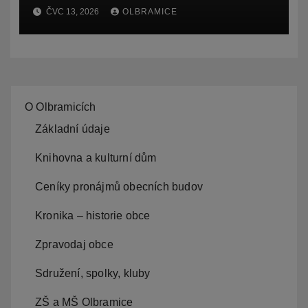
Ostravy, o záměru zadat
ČVC 13, 2026
OLBRAMICE
zpracování lesních
hospodářských budov
O Olbramicích
Základní údaje
Knihovna a kulturní dům
Ceníky pronájmů obecních budov
Kronika – historie obce
Zpravodaj obce
Sdružení, spolky, kluby
ZŠ a MŠ Olbramice