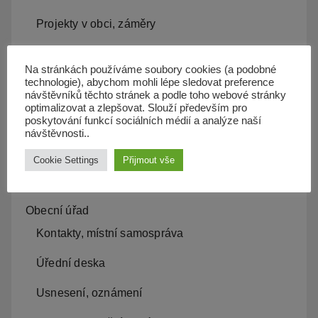
Projekty v obci, záměry
Kam s odpadem
Na stránkách používáme soubory cookies (a podobné
technologie), abychom mohli lépe sledovat preference
Kanalizace
návštěvníků těchto stránek a podle toho webové stránky
optimalizovat a zlepšovat. Slouží především pro
Územní plán
poskytování funkcí sociálních médií a analýze naší
návštěvnosti..
Občan server
Cookie Settings
Přijmout vše
Dopravní obslužnost
Obecní úřad
Kontakty, místní samospráva
Úřední deska
Usnesení, oznámení