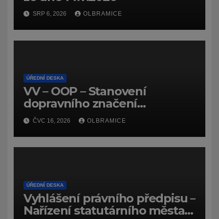
SRP 6, 2026
OLBRAMICE
ÚŘEDNÍ DESKA
VV – OOP – Stanovení
dopravního značení
(dočasného) č.
ČVC 16, 2026
OLBRAMICE
7159/26/Olbramice
ÚŘEDNÍ DESKA
Vyhlášení právního předpisu –
Nařízení statutárního města