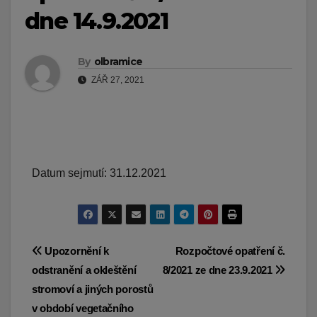
dne 14.9.2021
By
olbramice
ZÁŘ 27, 2021
Datum sejmutí: 31.12.2021
Navigace
Upozornění k
Rozpočtové opatření č.
odstranění a okleštění
8/2021 ze dne 23.9.2021
pro
stromoví a jiných porostů
příspěvek
v období vegetačního