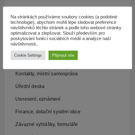
Kanalizace
Na stránkách používáme soubory cookies (a podobné
technologie), abychom mohli lépe sledovat preference
Územní plán
návštěvníků těchto stránek a podle toho webové stránky
optimalizovat a zlepšovat. Slouží především pro
Občan server
poskytování funkcí sociálních médií a analýze naší
návštěvnosti..
Dopravní obslužnost
Cookie Settings
Přijmout vše
Obecní úřad
Kontakty, místní samospráva
Úřední deska
Usnesení, oznámení
Finance, dotační systém obce
Závazné vyhlášky, formuláře