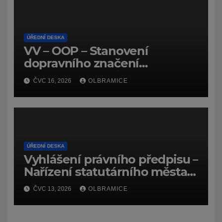
ÚŘEDNÍ DESKA
VV – OOP – Stanovení
dopravního značení
(dočasného) č.
ČVC 16, 2026
OLBRAMICE
7159/26/Olbramice
ÚŘEDNÍ DESKA
Vyhlášení právního předpisu –
Nařízení statutárního města
Ostravy, o záměru zadat
ČVC 13, 2026
OLBRAMICE
zpracování lesních
hospodářských budov