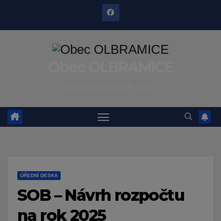
Skip
to
content
Obec OLBRAMICE
Informační portál obce
ÚŘEDNÍ DESKA
SOB – Návrh rozpočtu
na rok 2025