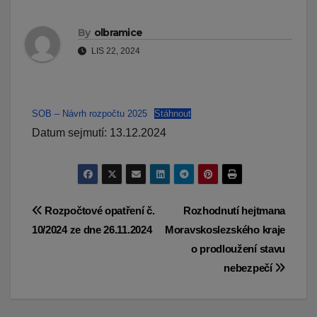
By
olbramice
LIS 22, 2024
SOB – Návrh rozpočtu 2025
Stáhnout
Datum sejmutí: 13.12.2024
Navigace
Rozpočtové opatření č.
Rozhodnutí hejtmana
10/2024 ze dne 26.11.2024
Moravskoslezského kraje
pro
o prodloužení stavu
příspěvek
nebezpečí