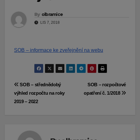
By
olbramice
LIS 7, 2018
SOB – informace ke zveřejnění na webu
Navigace
SOB – střednědobý
SOB – rozpočtové
výhled rozpočtu na roky
opatření č. 1/2018
pro
2019 – 2022
příspěvek