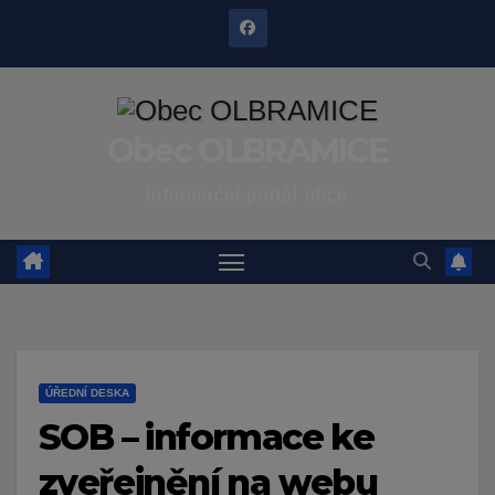
Skip
to
content
Obec OLBRAMICE
Informační portál obce
ÚŘEDNÍ DESKA
SOB – informace ke
zveřejnění na webu