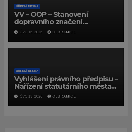
ÚŘEDNÍ DESKA
VV – OOP – Stanovení
dopravního značení
(dočasného) č.
ČVC 16, 2026
OLBRAMICE
7159/26/Olbramice
ÚŘEDNÍ DESKA
Vyhlášení právního předpisu –
Nařízení statutárního města
Ostravy, o záměru zadat
ČVC 13, 2026
OLBRAMICE
zpracování lesních
hospodářských budov