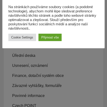
Územní plán
Na stránkách používáme soubory cookies (a podobné
technologie), abychom mohli lépe sledovat preference
Občan server
návštěvníků těchto stránek a podle toho webové stránky
optimalizovat a zlepšovat. Slouží především pro
poskytování funkcí sociálních médií a analýze naší
Dopravní obslužnost
návštěvnosti..
Cookie Settings
Přijmout vše
Obecní úřad
Kontakty, místní samospráva
Úřední deska
Usnesení, oznámení
Finance, dotační systém obce
Závazné vyhlášky, formuláře
Povinné informace
Czech POINT