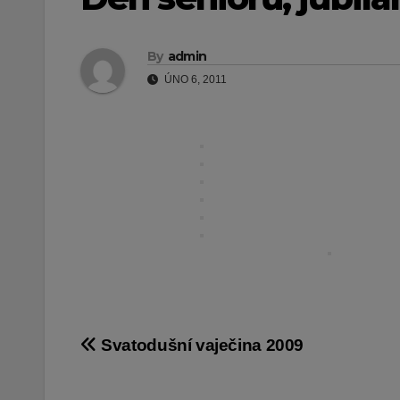
By
admin
ÚNO 6, 2011
Navigace
Svatodušní vaječina 2009
pro