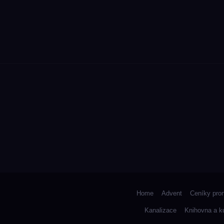
Home
Advent
Ceníky pro
Kanalizace
Knihovna a k