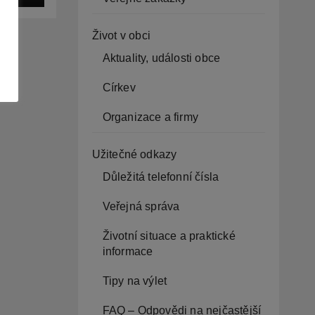
Život v obci
Aktuality, události obce
Církev
Organizace a firmy
Užitečné odkazy
Důležitá telefonní čísla
Veřejná správa
Životní situace a praktické
informace
Tipy na výlet
FAQ – Odpovědi na nejčastější