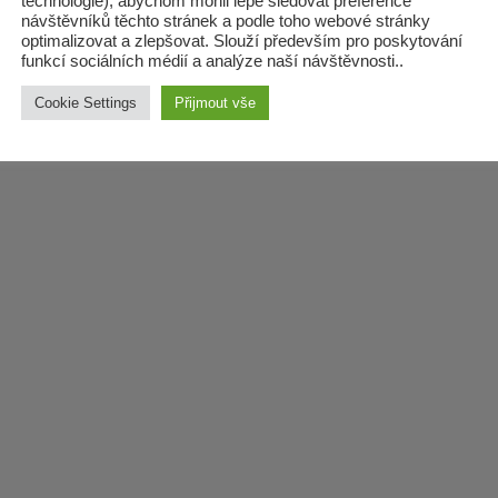
technologie), abychom mohli lépe sledovat preference
návštěvníků těchto stránek a podle toho webové stránky
optimalizovat a zlepšovat. Slouží především pro poskytování
funkcí sociálních médií a analýze naší návštěvnosti..
Cookie Settings
Přijmout vše