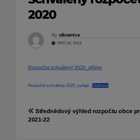
2020
By
olbramice
PRO 18, 2019
Rozpočet schválený 2020_příjmy
Rozpočet-schválený-2020_vydaje
Stáhnout
Navigace
Střednědový výhled rozpočtu obce pr
2021-22
pro
příspěvek