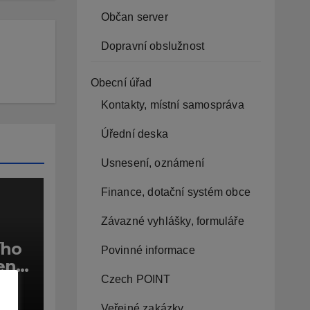
Občan server
Dopravní obslužnost
Obecní úřad
Kontakty, místní samospráva
Úřední deska
Usnesení, oznámení
Finance, dotační systém obce
Závazné vyhlášky, formuláře
ího
Povinné informace
ení
Czech POINT
sta
CE
ru
Veřejné zakázky