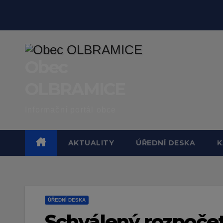
Skip
to
content
Obec
OLBRAMICE
Informační portál obce
AKTUALITY
ÚŘEDNÍ DESKA
K
ÚŘEDNÍ DESKA
Schválený rozpočet