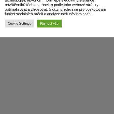
technologie), abychom mohli lépe sledovat preference
/26/Olbramice
zadat zpracován
návštěvníků těchto stránek a podle toho webové stránky
lesních
optimalizovat a zlepšovat. Slouží především pro poskytování
funkcí sociálních médií a analýze naší návštěvnosti..
hospodářských
budov
Cookie Settings
Přijmout vše