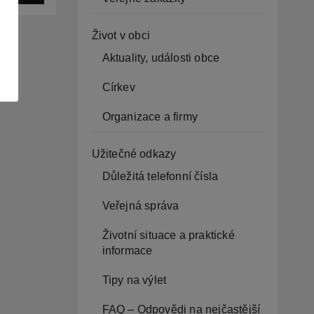
í
Život v obci
Aktuality, události obce
Církev
Organizace a firmy
Užitečné odkazy
Důležitá telefonní čísla
Veřejná správa
Životní situace a praktické
informace
Tipy na výlet
FAQ – Odpovědi na nejčastější