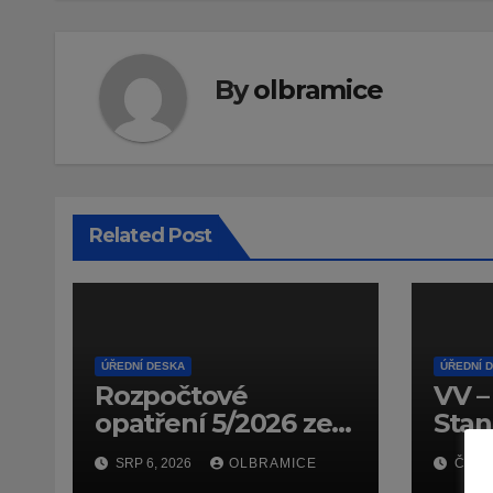
By
olbramice
Related Post
ÚŘEDNÍ DESKA
ÚŘEDNÍ 
Rozpočtové
VV –
opatření 5/2026 ze
Stan
dne 14.7.2026
dopr
SRP 6, 2026
OLBRAMICE
ČVC 1
(doč