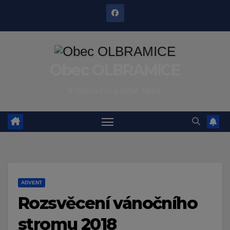
Skip
to
content
Obec OLBRAMICE
Informační portál obce
ADVENT
Rozsvěcení vánočního
stromu 2018