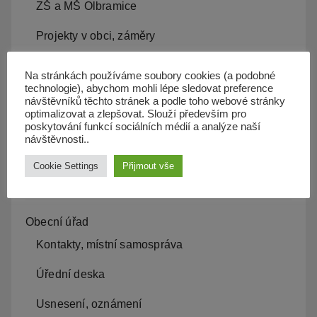
ZŠ a MŠ Olbramice
Projekty v obci, záměry
Kam s odpadem
Na stránkách používáme soubory cookies (a podobné
technologie), abychom mohli lépe sledovat preference
Kanalizace
návštěvníků těchto stránek a podle toho webové stránky
optimalizovat a zlepšovat. Slouží především pro
Územní plán
poskytování funkcí sociálních médií a analýze naší
návštěvnosti..
Občan server
Cookie Settings
Přijmout vše
Dopravní obslužnost
Obecní úřad
Kontakty, místní samospráva
Úřední deska
Usnesení, oznámení