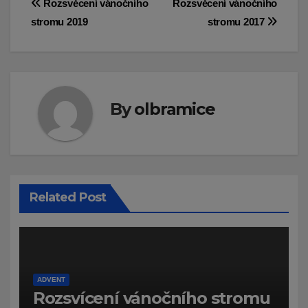
Navigace
Rozsvěcení vánočního
Rozsvěcení vánočního
stromu 2019
stromu 2017
pro
příspěvek
By
olbramice
Related Post
ADVENT
Rozsvícení vánočního stromu