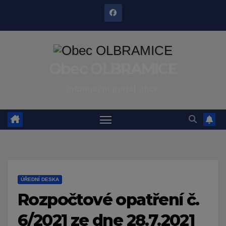
Skip
to
content
Obec OLBRAMICE
Informační portál obce
ÚŘEDNÍ DESKA
Rozpočtové opatření č.
6/2021 ze dne 28.7.2021