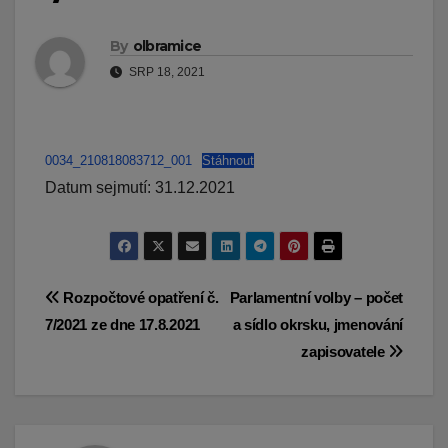
By
olbramice
SRP 18, 2021
0034_210818083712_001
Stáhnout
Datum sejmutí: 31.12.2021
Navigace
Rozpočtové opatření č.
Parlamentní volby – počet
7/2021 ze dne 17.8.2021
a sídlo okrsku, jmenování
pro
zapisovatele
příspěvek