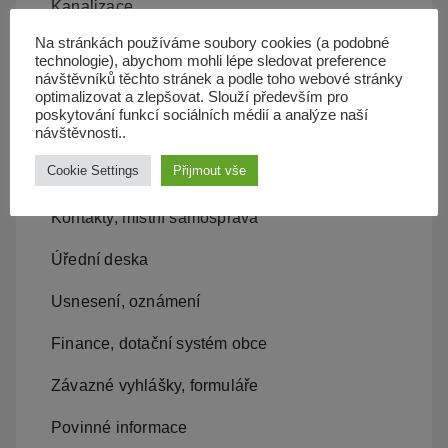
Kanalizace
Na stránkách používáme soubory cookies (a podobné
Územní plán
technologie), abychom mohli lépe sledovat preference
návštěvníků těchto stránek a podle toho webové stránky
Občan server
optimalizovat a zlepšovat. Slouží především pro
poskytování funkcí sociálních médií a analýze naší
Dopravní obslužnost
návštěvnosti..
Cookie Settings
Přijmout vše
Obecní úřad
Kontakty, místní samospráva
Úřední deska
Usnesení, oznámení
Finance, dotační systém obce
Závazné vyhlášky, formuláře
Povinné informace