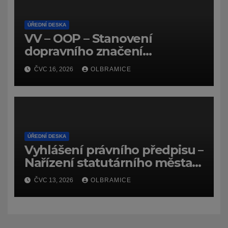
ÚŘEDNÍ DESKA
VV – OOP – Stanovení
dopravního značení
(dočasného) č.
ČVC 16, 2026
OLBRAMICE
7159/26/Olbramice
ÚŘEDNÍ DESKA
Vyhlášení právního předpisu –
Nařízení statutárního města
Ostravy, o záměru zadat
ČVC 13, 2026
OLBRAMICE
zpracování lesních
hospodářských budov