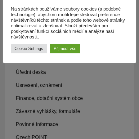
Územní plán
Na stránkách používáme soubory cookies (a podobné
technologie), abychom mohli lépe sledovat preference
Občan server
návštěvníků těchto stránek a podle toho webové stránky
optimalizovat a zlepšovat. Slouží především pro
poskytování funkcí sociálních médií a analýze naší
Dopravní obslužnost
návštěvnosti..
Cookie Settings
Přijmout vše
Obecní úřad
Kontakty, místní samospráva
Úřední deska
Usnesení, oznámení
Finance, dotační systém obce
Závazné vyhlášky, formuláře
Povinné informace
Czech POINT