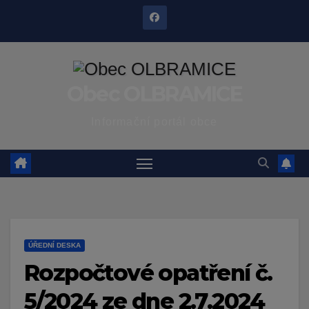
Skip
to
content
Obec OLBRAMICE
Informační portál obce
ÚŘEDNÍ DESKA
Rozpočtové opatření č.
5/2024 ze dne 2.7.2024