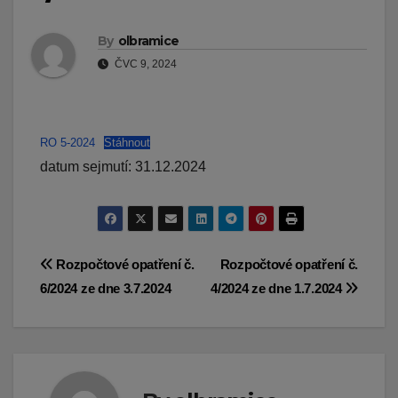
By
olbramice
ČVC 9, 2024
RO 5-2024
Stáhnout
datum sejmutí: 31.12.2024
Navigace
Rozpočtové opatření č.
Rozpočtové opatření č.
6/2024 ze dne 3.7.2024
4/2024 ze dne 1.7.2024
pro
příspěvek