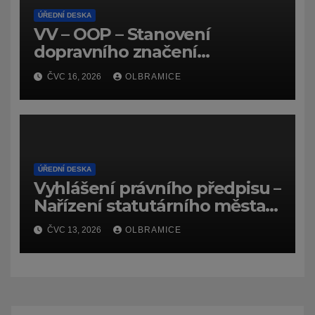
ÚŘEDNÍ DESKA
VV – OOP – Stanovení
dopravního značení
(dočasného) č.
ČVC 16, 2026
OLBRAMICE
7159/26/Olbramice
ÚŘEDNÍ DESKA
Vyhlášení právního předpisu –
Nařízení statutárního města
Ostravy, o záměru zadat
ČVC 13, 2026
OLBRAMICE
zpracování lesních
hospodářských budov