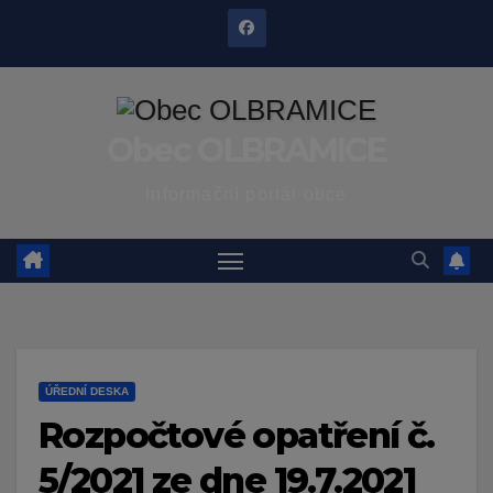
Skip
to
content
Obec OLBRAMICE
Informační portál obce
ÚŘEDNÍ DESKA
Rozpočtové opatření č.
5/2021 ze dne 19.7.2021