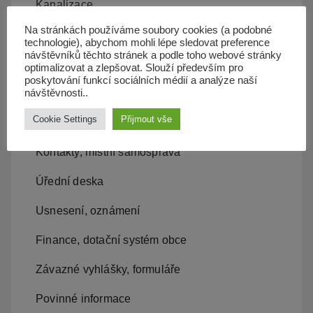
Kanalizace
Na stránkách používáme soubory cookies (a podobné
Územní plán
technologie), abychom mohli lépe sledovat preference
návštěvníků těchto stránek a podle toho webové stránky
Občan server
optimalizovat a zlepšovat. Slouží především pro
poskytování funkcí sociálních médií a analýze naší
Dopravní obslužnost
návštěvnosti..
Cookie Settings
Přijmout vše
Obecní úřad
Kontakty, místní samospráva
Úřední deska
Usnesení, oznámení
Finance, dotační systém obce
Závazné vyhlášky, formuláře
Povinné informace