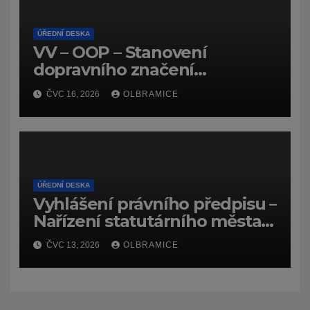
ÚŘEDNÍ DESKA
VV – OOP – Stanovení
dopravního značení
(dočasného) č.
ČVC 16, 2026
OLBRAMICE
7159/26/Olbramice
ÚŘEDNÍ DESKA
Vyhlášení právního předpisu –
Nařízení statutárního města
Ostravy, o záměru zadat
ČVC 13, 2026
OLBRAMICE
zpracování lesních
hospodářských budov