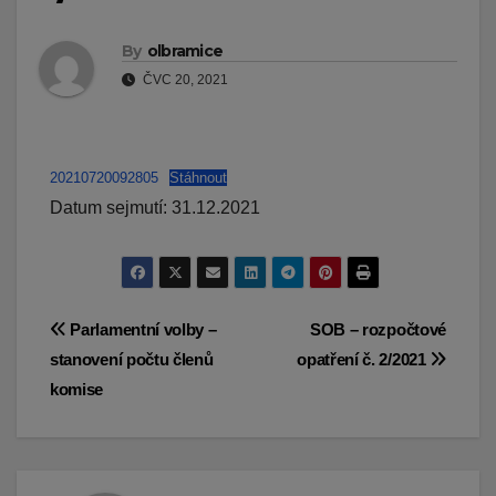
By
olbramice
ČVC 20, 2021
20210720092805
Stáhnout
Datum sejmutí: 31.12.2021
Navigace
Parlamentní volby –
SOB – rozpočtové
stanovení počtu členů
opatření č. 2/2021
pro
komise
příspěvek