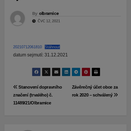
By
olbramice
ČVC 12, 2021
20210712061810
Stáhnout
datum sejmutí: 31.12.2021
Navigace
Stanovení dopravního
Závěrečný účet obce za
značení (trvalého) č.
rok 2020 – schválený
pro
11489/21/Olbramice
příspěvek