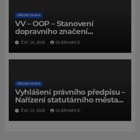
ÚŘEDNÍ DESKA
VV – OOP – Stanovení
dopravního značení
(dočasného) č.
ČVC 16, 2026
OLBRAMICE
7159/26/Olbramice
ÚŘEDNÍ DESKA
Vyhlášení právního předpisu –
Nařízení statutárního města
Ostravy, o záměru zadat
ČVC 13, 2026
OLBRAMICE
zpracování lesních
hospodářských budov