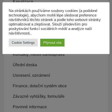
Kanalizace
Na stránkách používáme soubory cookies (a podobné
Územní plán
technologie), abychom mohli lépe sledovat preference
návštěvníků těchto stránek a podle toho webové stránky
Občan server
optimalizovat a zlepšovat. Slouží především pro
poskytování funkcí sociálních médií a analýze naší
Dopravní obslužnost
návštěvnosti..
Cookie Settings
Přijmout vše
Obecní úřad
Kontakty, místní samospráva
Úřední deska
Usnesení, oznámení
Finance, dotační systém obce
Závazné vyhlášky, formuláře
Povinné informace