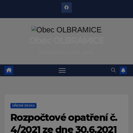
Skip
to
content
Obec OLBRAMICE
Informační portál obce
ÚŘEDNÍ DESKA
Rozpočtové opatření č.
4/2021 ze dne 30.6.2021