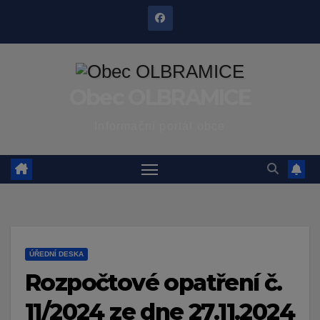
Skip
to
content
Obec OLBRAMICE
Informační portál obce
ÚŘEDNÍ DESKA
Rozpočtové opatření č.
11/2024 ze dne 27.11.2024