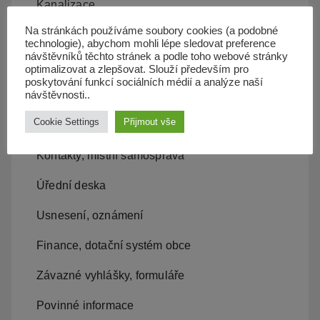
Kanalizace
Na stránkách používáme soubory cookies (a podobné
Územní plán
technologie), abychom mohli lépe sledovat preference
návštěvníků těchto stránek a podle toho webové stránky
Občan server
optimalizovat a zlepšovat. Slouží především pro
poskytování funkcí sociálních médií a analýze naší
Dopravní obslužnost
návštěvnosti..
Cookie Settings
Přijmout vše
Obecní úřad
Kontakty, místní samospráva
Úřední deska
Usnesení, oznámení
Finance, dotační systém obce
Závazné vyhlášky, formuláře
Povinné informace