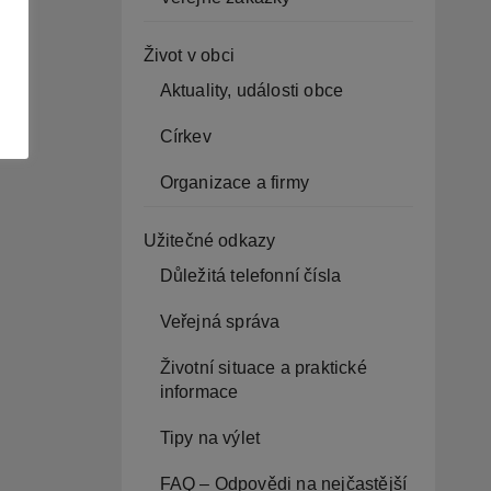
Život v obci
Aktuality, události obce
Církev
Organizace a firmy
Užitečné odkazy
Důležitá telefonní čísla
Veřejná správa
Životní situace a praktické
informace
Tipy na výlet
FAQ – Odpovědi na nejčastější