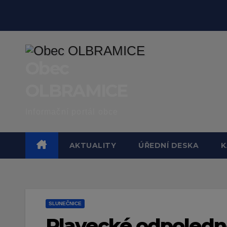
Skip
to
content
Obec
OLBRAMICE
Informační portál obce
AKTUALITY
ÚŘEDNÍ DESKA
K
SLUNEČNICE
Plavecké odpoledn