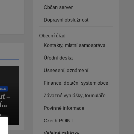
Občan server
Dopravní obslužnost
Obecní úřad
Kontakty, místní samospráva
Úřední deska
Usnesení, oznámení
Finance, dotační systém obce
NICE
ť –
Závazné vyhlášky, formuláře
í
Povinné informace
E
Czech POINT
Veřejné zakázky