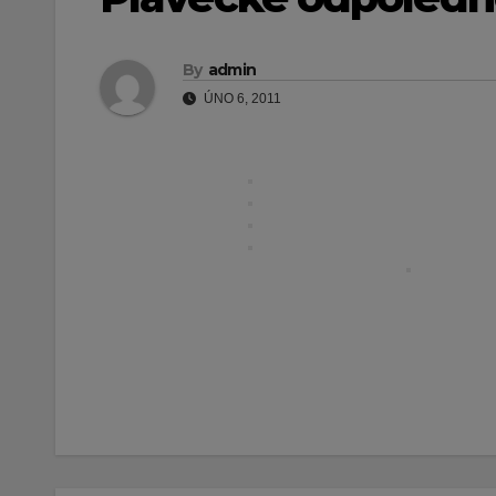
By
admin
ÚNO 6, 2011
Navigace
pro
příspěvek