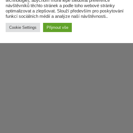
technologie), abychom mohli lépe sledovat preference
návštěvníků těchto stránek a podle toho webové stránky
optimalizovat a zlepšovat. Slouží především pro poskytování
funkcí sociálních médií a analýze naší návštěvnosti..
Cookie Settings
Přijmout vše