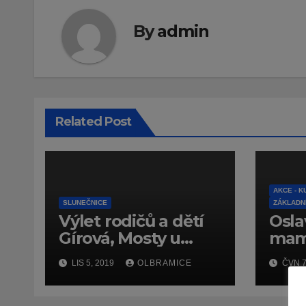
By
admin
Related Post
AKCE - K
SLUNEČNICE
ZÁKLADN
Výlet rodičů a dětí
Osla
Gírová, Mosty u
mam
Jablunkova říjen
LIS 5, 2019
OLBRAMICE
ČVN 7
2019