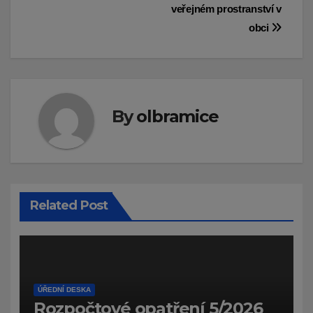
příspěvek
veřejném prostranství v
obci
By
olbramice
Related Post
ÚŘEDNÍ DESKA
Rozpočtové opatření 5/2026