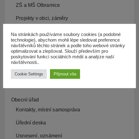
ZŠ a MŠ Olbramice
Projekty v obci, záměry
Kam s odpadem
Na stránkách používáme soubory cookies (a podobné
technologie), abychom mohli lépe sledovat preference
Kanalizace
návštěvníků těchto stránek a podle toho webové stránky
optimalizovat a zlepšovat. Slouží především pro
poskytování funkcí sociálních médií a analýze naší
Územní plán
návštěvnosti..
Občan server
Cookie Settings
Přijmout vše
Dopravní obslužnost
Obecní úřad
Kontakty, místní samospráva
Úřední deska
Usnesení, oznámení