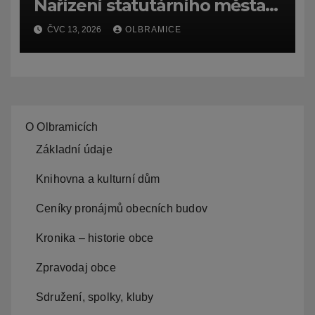
Nařízení statutárního města
Ostravy, o záměru zadat
ČVC 13, 2026
OLBRAMICE
zpracování lesních
hospodářských budov
O Olbramicích
Základní údaje
Knihovna a kulturní dům
Ceníky pronájmů obecních budov
Kronika – historie obce
Zpravodaj obce
Sdružení, spolky, kluby