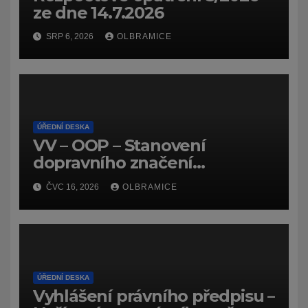
ze dne 14.7.2026
SRP 6, 2026
OLBRAMICE
ÚŘEDNÍ DESKA
VV – OOP – Stanovení
dopravního značení
(dočasného) č.
ČVC 16, 2026
OLBRAMICE
7159/26/Olbramice
ÚŘEDNÍ DESKA
Vyhlášení právního předpisu –