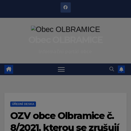
Skip
to
content
Obec OLBRAMICE
Informační portál obce
ÚŘEDNÍ DESKA
OZV obce Olbramice č.
8/2021, kterou se zrušují