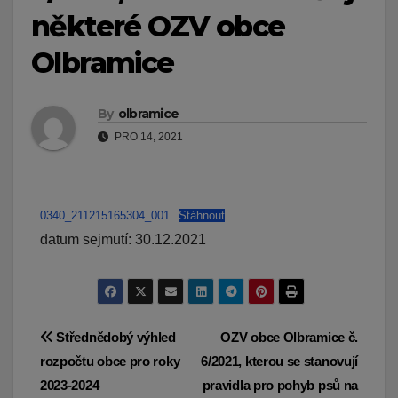
některé OZV obce
Olbramice
By
olbramice
PRO 14, 2021
0340_211215165304_001
Stáhnout
datum sejmutí: 30.12.2021
Navigace
Střednědobý výhled
OZV obce Olbramice č.
rozpočtu obce pro roky
6/2021, kterou se stanovují
pro
2023-2024
pravidla pro pohyb psů na