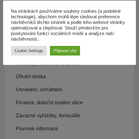
Územní plán
Na stránkách používáme soubory cookies (a podobné
technologie), abychom mohli lépe sledovat preference
návštěvníků těchto stránek a podle toho webové stránky
Občan server
optimalizovat a zlepšovat. Slouží především pro
poskytování funkcí sociálních médií a analýze naší
Dopravní obslužnost
návštěvnosti..
Cookie Settings
Přijmout vše
Obecní úřad
Kontakty, místní samospráva
Úřední deska
Usnesení, oznámení
Finance, dotační systém obce
Závazné vyhlášky, formuláře
Povinné informace