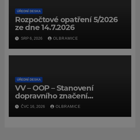
ÚŘEDNÍ DESKA
Rozpočtové opatření 5/2026
ze dne 14.7.2026
SRP 6, 2026
OLBRAMICE
ÚŘEDNÍ DESKA
VV – OOP – Stanovení
dopravního značení
(dočasného) č.
ČVC 16, 2026
OLBRAMICE
7159/26/Olbramice