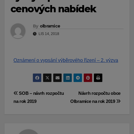
cenových nabídek
By
olbramice
LIS 14, 2018
Oznámení o vypsání výběrového řízení – 2. výzva
Navigace
SOB – návrh rozpočtu
Návrh rozpočtu obce
na rok 2019
Olbramice na rok 2019
pro
příspěvek