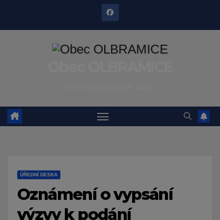
Skip
to
content
Obec OLBRAMICE
Informační portál obce
ÚŘEDNÍ DESKA
Oznámení o vypsání
výzvy k podání