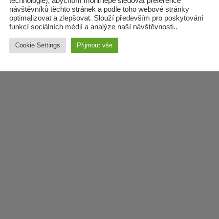
technologie), abychom mohli lépe sledovat preference
DESKA
ÚŘEDNÍ DESKA
návštěvníků těchto stránek a podle toho webové stránky
 OOP –
Vyhlášení právn
optimalizovat a zlepšovat. Slouží především pro poskytování
funkcí sociálních médií a analýze naší návštěvnosti..
ovení
předpisu – Naříz
avního značení
statutárního mě
Cookie Settings
Přijmout vše
6, 2026
OLBRAMICE
ČVC 13, 2026
OLBRAMI
asného) č.
Ostravy, o zámě
/26/Olbramice
zadat zpracován
lesních
hospodářských
budov