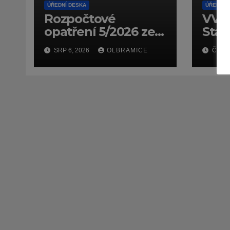
ÚŘEDNÍ DESKA
ÚŘEDNÍ 
Rozpočtové
VV –
opatření 5/2026 ze
Stan
dne 14.7.2026
dopr
SRP 6, 2026
OLBRAMICE
ČVC 1
(doč
7159