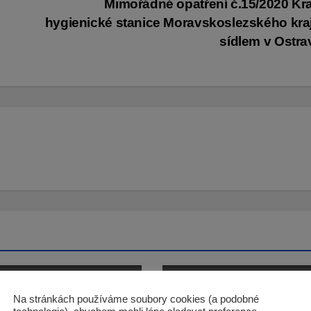
Mimořádné opatření č.15/2020 Kr
hygienické stanice Moravskoslezského kra
sídlem v Ostr
Na stránkách používáme soubory cookies (a podobné