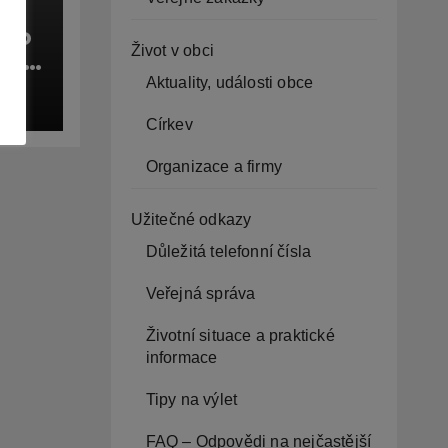
ího
Život v obci
ení
sta
Aktuality, události obce
CE
ru
Církev
í
Organizace a firmy
Užitečné odkazy
Důležitá telefonní čísla
Veřejná správa
Životní situace a praktické
informace
Tipy na výlet
FAQ – Odpovědi na nejčastější