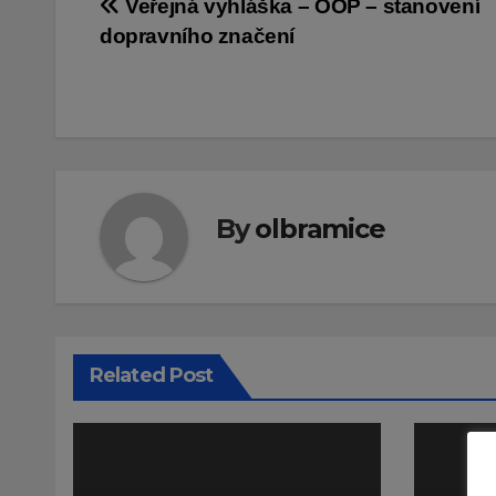
Navigace
Veřejná vyhláška – OOP – stanovení
dopravního značení
pro
příspěvek
By
olbramice
Related Post