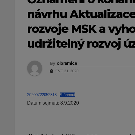
návrhu Aktualizace
rozvoje MSK a vyho
udržitelný rozvoj 
By
olbramice
ČVC 21, 2020
20200722052318
Stáhnout
Datum sejmutí: 8.9.2020