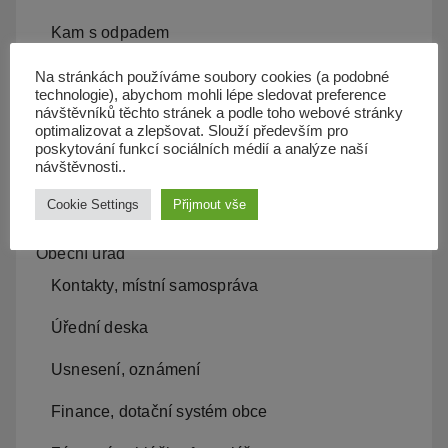
Kam s odpadem
Kanalizace
Na stránkách používáme soubory cookies (a podobné
technologie), abychom mohli lépe sledovat preference
návštěvníků těchto stránek a podle toho webové stránky
Územní plán
optimalizovat a zlepšovat. Slouží především pro
poskytování funkcí sociálních médií a analýze naší
Občan server
návštěvnosti..
Dopravní obslužnost
Cookie Settings
Přijmout vše
Obecní úřad
Kontakty, místní samospráva
Úřední deska
Usnesení, oznámení
Finance, dotační systém obce