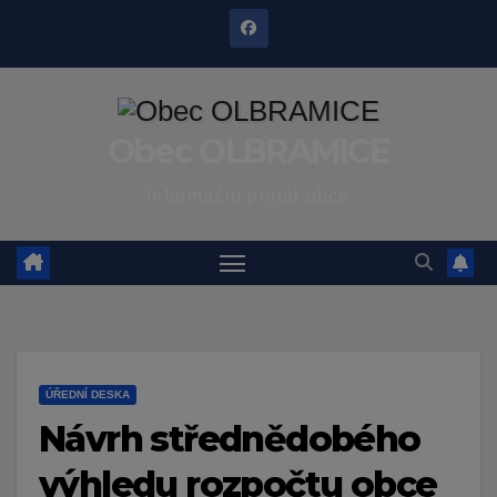
Skip
to
content
Obec OLBRAMICE
Informační portál obce
ÚŘEDNÍ DESKA
Návrh střednědobého
výhledu rozpočtu obce