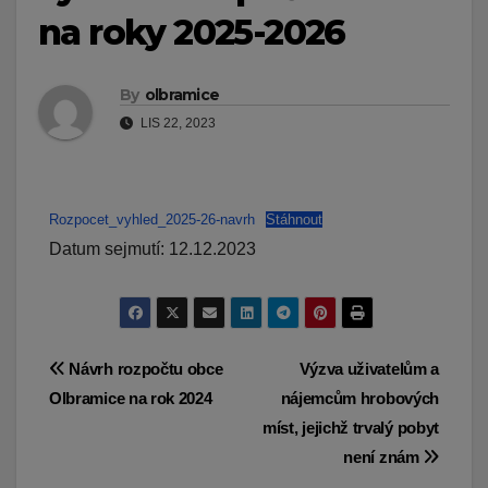
na roky 2025-2026
By
olbramice
LIS 22, 2023
Rozpocet_vyhled_2025-26-navrh
Stáhnout
Datum sejmutí: 12.12.2023
Navigace
Návrh rozpočtu obce
Výzva uživatelům a
Olbramice na rok 2024
nájemcům hrobových
pro
míst, jejichž trvalý pobyt
příspěvek
není znám