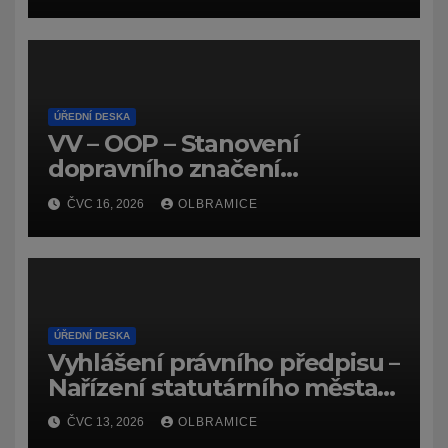
ÚŘEDNÍ DESKA
VV – OOP – Stanovení
dopravního značení
(dočasného) č.
ČVC 16, 2026
OLBRAMICE
7159/26/Olbramice
ÚŘEDNÍ DESKA
Vyhlášení právního předpisu –
Nařízení statutárního města
Ostravy, o záměru zadat
ČVC 13, 2026
OLBRAMICE
zpracování lesních