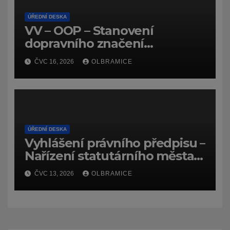
ÚŘEDNÍ DESKA
VV – OOP – Stanovení
dopravního značení
(dočasného) č.
ČVC 16, 2026
OLBRAMICE
7159/26/Olbramice
ÚŘEDNÍ DESKA
Vyhlášení právního předpisu –
Nařízení statutárního města
Ostravy, o záměru zadat
ČVC 13, 2026
OLBRAMICE
zpracování lesních
hospodářských budov