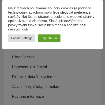
Územní plán
Na stránkách používáme soubory cookies (a podobné
technologie), abychom mohli lépe sledovat preference
návštěvníků těchto stránek a podle toho webové stránky
Občan server
optimalizovat a zlepšovat. Slouží především pro
poskytování funkcí sociálních médií a analýze naší
Dopravní obslužnost
návštěvnosti..
Cookie Settings
Přijmout vše
Obecní úřad
Kontakty, místní samospráva
Úřední deska
Usnesení, oznámení
Finance, dotační systém obce
Závazné vyhlášky, formuláře
Povinné informace