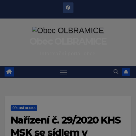
Skip
to
content
Obec OLBRAMICE
Informační portál obce
ÚŘEDNÍ DESKA
Nařízení č. 29/2020 KHS
MSK se sídlem v