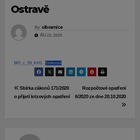
Ostravě
By
olbramice
ŘÍJ 22, 2020
MO_c_29_KHS
Stáhnout
Navigace
Sbírka zákonů 171/2020
Rozpočtové opatření
o přijetí krizových opatření
6/2020 ze dne 20.10.2020
pro
příspěvek