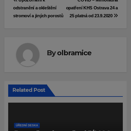
Navigace
odstranění a okleštění
opatření KHS Ostrava 24 a
pro
stromoví a jiných porostů
25 platná od 23.9.2020
příspěvek
By
olbramice
Related Post
ÚŘEDNÍ DESKA