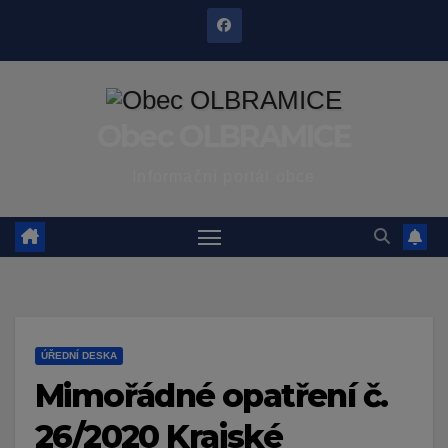
Skip
to
content
Obec OLBRAMICE
Informační portál obce
ÚŘEDNÍ DESKA
Mimořádné opatření č.
26/2020 Krajské