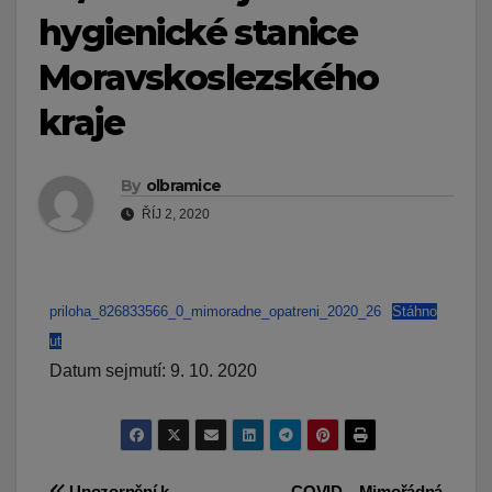
hygienické stanice
Moravskoslezského
kraje
By
olbramice
ŘÍJ 2, 2020
priloha_826833566_0_mimoradne_opatreni_2020_26
Stáhno
ut
Datum sejmutí: 9. 10. 2020
Upozornění k
COVID – Mimořádná