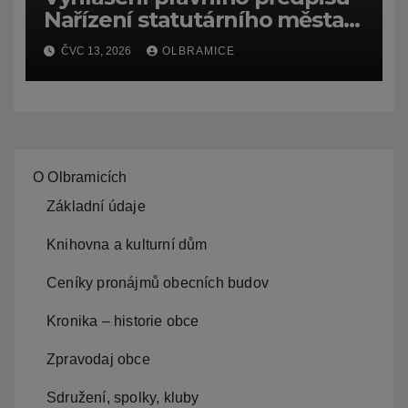
Nařízení statutárního města
Ostravy, o záměru zadat
ČVC 13, 2026
OLBRAMICE
zpracování lesních
hospodářských budov
O Olbramicích
Základní údaje
Knihovna a kulturní dům
Ceníky pronájmů obecních budov
Kronika – historie obce
Zpravodaj obce
Sdružení, spolky, kluby