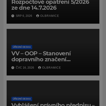
Rozpočtové opatření 5/2026
ze dne 14.7.2026
SRP 6, 2026
OLBRAMICE
ÚŘEDNÍ DESKA
VV – OOP – Stanovení
dopravního značení
(dočasného) č.
ČVC 16, 2026
OLBRAMICE
7159/26/Olbramice
ÚŘEDNÍ DESKA
Vyhlášení právního předpisu –