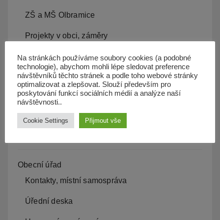
ZŠ a MŠ Olbramice
Projekty v obci, záměry
Kam s odpadem
Na stránkách používáme soubory cookies (a podobné
technologie), abychom mohli lépe sledovat preference
návštěvníků těchto stránek a podle toho webové stránky
Kanalizace
optimalizovat a zlepšovat. Slouží především pro
poskytování funkcí sociálních médií a analýze naší
Územní plán
návštěvnosti..
Občan server
Cookie Settings
Přijmout vše
Dopravní obslužnost
Obecní úřad
Kontakty, místní samospráva
Úřední deska