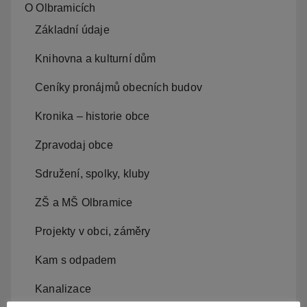
O Olbramicích
Základní údaje
Knihovna a kulturní dům
Ceníky pronájmů obecních budov
Kronika – historie obce
Zpravodaj obce
Sdružení, spolky, kluby
ZŠ a MŠ Olbramice
Projekty v obci, záměry
Kam s odpadem
Kanalizace