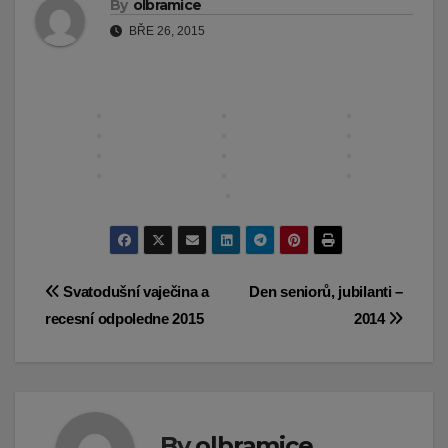
By
olbramice
BŘE 26, 2015
Navigace
Svatodušní vaječina a
Den seniorů, jubilanti –
recesní odpoledne 2015
2014
pro
příspěvek
By
olbramice