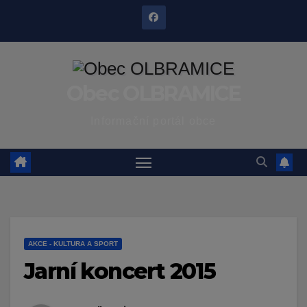
Skip
to
content
Obec OLBRAMICE
Informační portál obce
AKCE - KULTURA A SPORT
Jarní koncert 2015