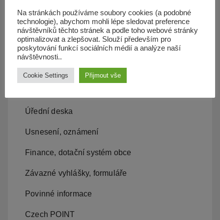
Územní plán
Na stránkách používáme soubory cookies (a podobné
technologie), abychom mohli lépe sledovat preference
Občan server
návštěvníků těchto stránek a podle toho webové stránky
optimalizovat a zlepšovat. Slouží především pro
poskytování funkcí sociálních médií a analýze naší
Dopravní obslužnost
návštěvnosti..
Obecní úřad
Cookie Settings
Přijmout vše
Kontakty, místní samospráva
Úřední deska
Usnesení, oznámení
Finance, dotační systém obce
Závazné vyhlášky, formuláře
Povinné informace
Czech POINT