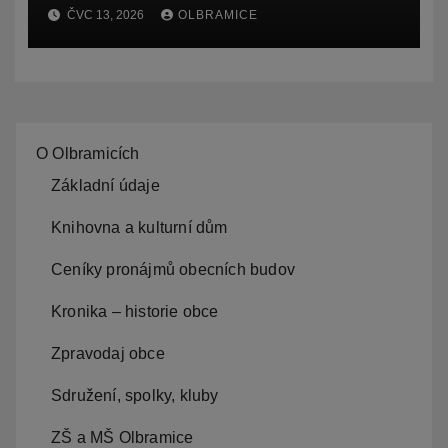
Ostravy, o záměru zadat
ČVC 13, 2026
OLBRAMICE
zpracování lesních
hospodářských budov
O Olbramicích
Základní údaje
Knihovna a kulturní dům
Ceníky pronájmů obecních budov
Kronika – historie obce
Zpravodaj obce
Sdružení, spolky, kluby
ZŠ a MŠ Olbramice