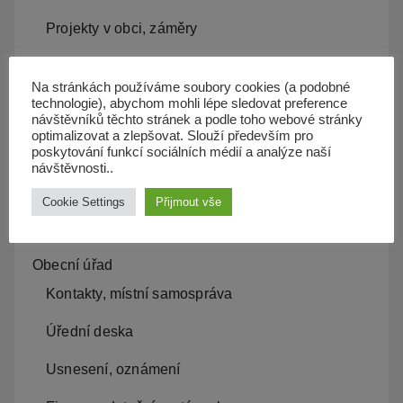
Projekty v obci, záměry
Kam s odpadem
Na stránkách používáme soubory cookies (a podobné
Kanalizace
technologie), abychom mohli lépe sledovat preference
návštěvníků těchto stránek a podle toho webové stránky
optimalizovat a zlepšovat. Slouží především pro
Územní plán
poskytování funkcí sociálních médií a analýze naší
návštěvnosti..
Občan server
Cookie Settings
Přijmout vše
Dopravní obslužnost
Obecní úřad
Kontakty, místní samospráva
Úřední deska
Usnesení, oznámení