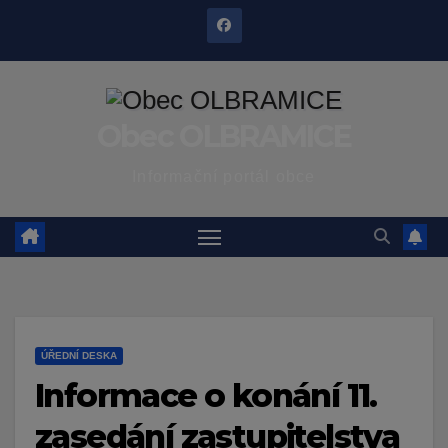
Skip
to
content
Obec OLBRAMICE
Informační portál obce
ÚŘEDNÍ DESKA
Informace o konání 11.
zasedání zastupitelstva