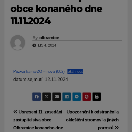
obce konaného dne
11.11.2024
By
olbramice
LIS 4, 2024
Pozvanka-na-ZO – nová (002)
Stáhnout
datum sejmutí: 12.11.2024
Navigace
Usnesení 11. zasedání
Upozornění k odstranění a
zastupitelstva obce
okleštění stromoví a jiných
pro
Olbramice konaného dne
porostů