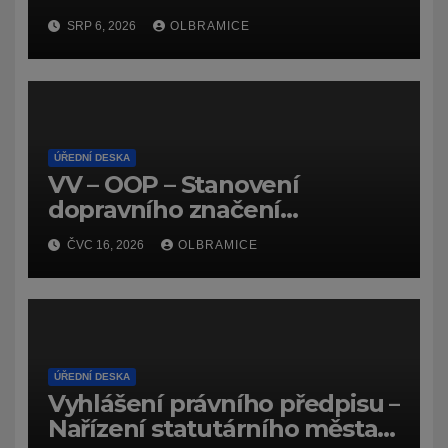
SRP 6, 2026
OLBRAMICE
ÚŘEDNÍ DESKA
VV – OOP – Stanovení
dopravního značení
(dočasného) č.
ČVC 16, 2026
OLBRAMICE
7159/26/Olbramice
ÚŘEDNÍ DESKA
Vyhlášení právního předpisu –
Nařízení statutárního města