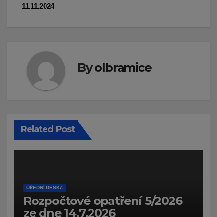
příspěvek
11.11.2024
By
olbramice
Related Post
ÚŘEDNÍ DESKA
Rozpočtové opatření 5/2026
ze dne 14.7.2026