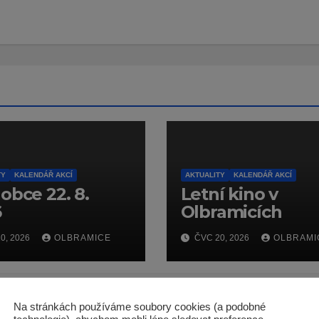
TY
KALENDÁŘ AKCÍ
AKTUALITY
KALENDÁŘ AKCÍ
obce 22. 8.
Letní kino v
6
Olbramicích
0, 2026
OLBRAMICE
ČVC 20, 2026
OLBRAMI
Na stránkách používáme soubory cookies (a podobné