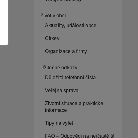
Život v obci
Aktuality, události obce
Církev
Organizace a firmy
Užitečné odkazy
Důležitá telefonní čísla
Veřejná správa
Životní situace a praktické
informace
Tipy na výlet
FAQ – Odpovědi na nejčastější