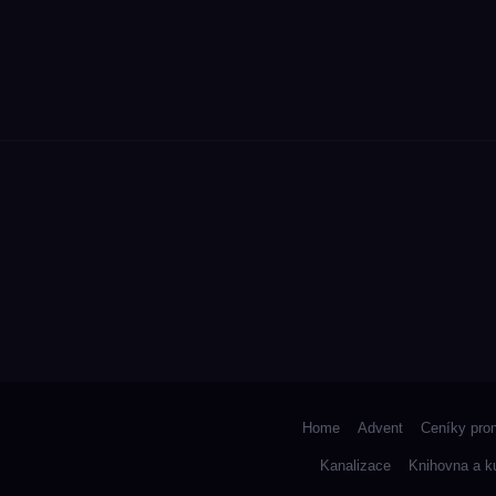
Home
Advent
Ceníky pro
Kanalizace
Knihovna a k