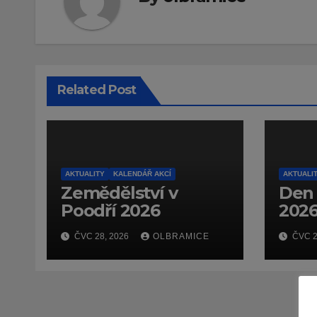
Related Post
AKTUALITY
KALENDÁŘ AKCÍ
AKTUALI
Zemědělství v
Den 
Poodří 2026
202
ČVC 28, 2026
OLBRAMICE
ČVC 2