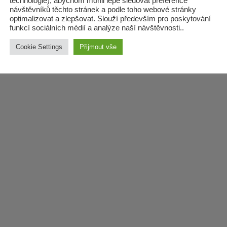
technologie), abychom mohli lépe sledovat preference
návštěvníků těchto stránek a podle toho webové stránky
optimalizovat a zlepšovat. Slouží především pro poskytování
funkcí sociálních médií a analýze naší návštěvnosti..
Cookie Settings
Přijmout vše